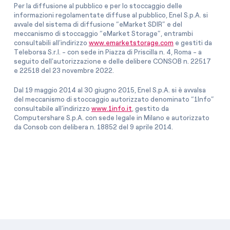
Per la diffusione al pubblico e per lo stoccaggio delle
informazioni regolamentate diffuse al pubblico, Enel S.p.A. si
avvale del sistema di diffusione “eMarket SDIR” e del
meccanismo di stoccaggio “eMarket Storage”, entrambi
consultabili all’indirizzo
www.emarketstorage.com
e gestiti da
Teleborsa S.r.l. - con sede in Piazza di Priscilla n. 4, Roma - a
seguito dell'autorizzazione e delle delibere CONSOB n. 22517
e 22518 del 23 novembre 2022.
Dal 19 maggio 2014 al 30 giugno 2015, Enel S.p.A. si è avvalsa
del meccanismo di stoccaggio autorizzato denominato “1Info”
consultabile all’indirizzo
www.1info.it
, gestito da
Computershare S.p.A. con sede legale in Milano e autorizzato
da Consob con delibera n. 18852 del 9 aprile 2014.