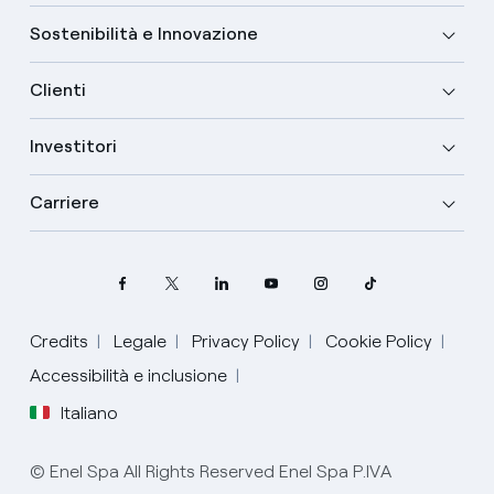
Sostenibilità e Innovazione
Clienti
Investitori
Carriere
Credits
Legale
Privacy Policy
Cookie Policy
Seleziona la tua lingua
Accessibilità e inclusione
Italiano
Inglese
© Enel Spa All Rights Reserved Enel Spa P.IVA
Spagnolo