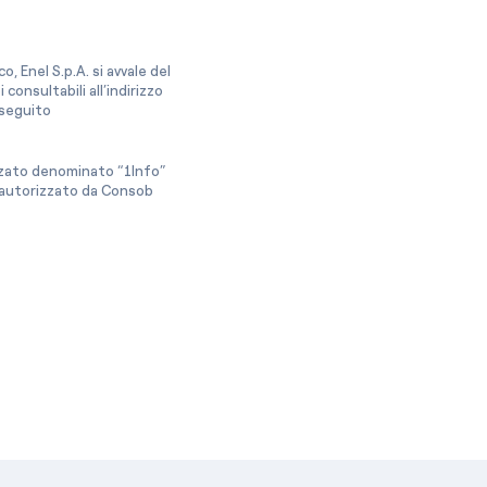
, Enel S.p.A. si avvale del
onsultabili all’indirizzo
a seguito
izzato denominato “1Info”
e autorizzato da Consob