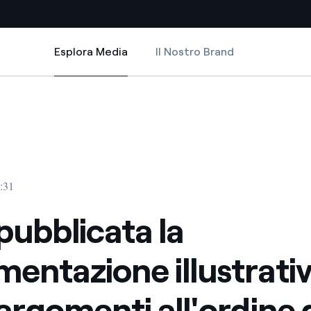
Esplora Media
Il Nostro Brand
Esplora Media
Siti Paese
 degli argomenti all'ordine del giorno dell'assemblea degli azionisti
 la documentazione illustrativa degli argomenti all'ordine del giorno dell
ubblicata la documentazione illustrativa degli argomenti all'ordine del gi
a da fonti rinnovabili
Americas
 negoziazione internazionale
Argentina
Brasile
6:31
er dare energia al futuro
Cile
 pubblicata la
Colombia
ne di valore grazie al
entazione illustrati
nitori
Iberia
scenza per un mondo di
 argomenti all'ordine 
Italia