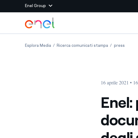
Enel Group
Vai al contenuto principale
Siti del Gruppo
Enel: pubblicata la documentazione illustrativa
Enel: pubblicata
Enel: p
Esplora Media
Ricerca comunicati stampa
press
Enel Green Power
Produciamo energia pulit
Enel Global Energy and
Mitighiamo i rischi della
delle commodity
Commodity
Management
16 aprile 2021 • 1
Enel Open Innovability®
Un ecosistema globale p
con l'Innovability®
Enel:
Enel Global Procurement
Massimizziamo la creazio
docum
rapporto con i nostri for
Enel Foundation
La piattaforma di cono
degli
energia pulita