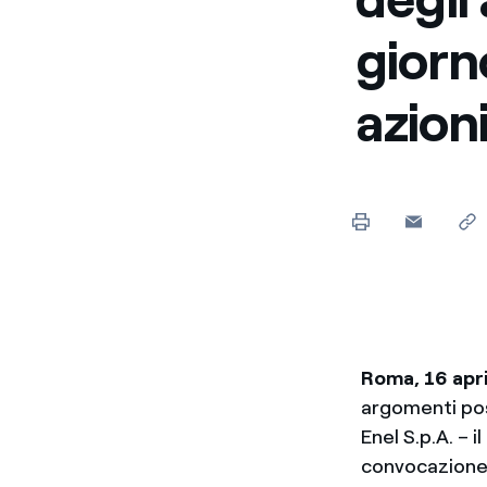
Enel Cuore
Sosteniamo le iniziative
giorn
profit
azioni
Ethical Channel
Il canale dove segnalare 
Archivio Storico
Raccontiamo la storia dell'
Roma, 16 apr
argomenti post
Enel S.p.A. – 
convocazione –