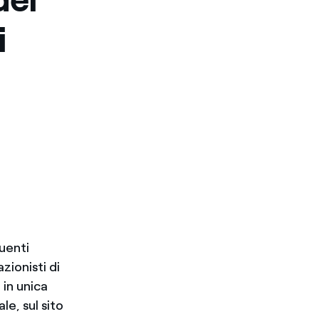
i
guenti
zionisti di
 in unica
e, sul sito