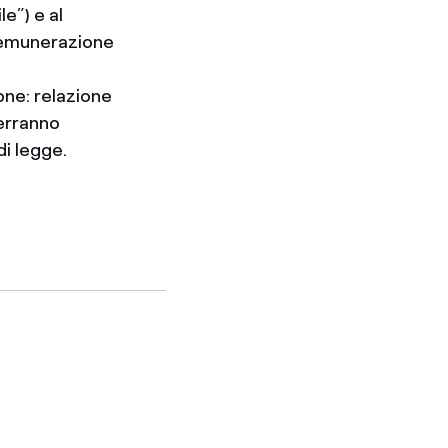
le”) e al
 remunerazione
one: relazione
verranno
di legge.