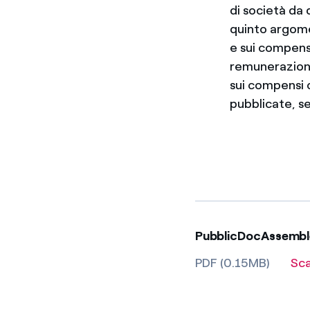
di società da 
quinto argomen
e sui compensi
remunerazione
sui compensi 
pubblicate, s
PubblicDocAssembl
PDF (0.15MB)
Sc