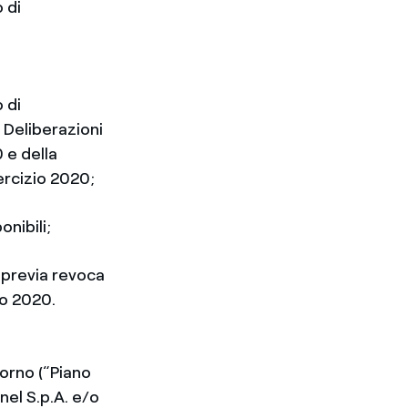
 di
 di
 Deliberazioni
 e della
ercizio 2020;
onibili;
 previa revoca
io 2020.
iorno (“Piano
nel S.p.A. e/o