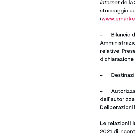
internet
della 
stoccaggio a
(
www.emarke
- Bilancio di 
Amministrazion
relative. Pres
dichiarazione 
- Destinazione
- Autorizzazio
dell’autorizz
Deliberazioni 
Le relazioni i
2021 di incen