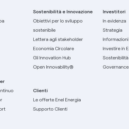
Sostenibilità e Innovazione
Investitori
pa
Obiettivi per lo sviluppo
In evidenza
sostenibile
Strategia
Lettera agli stakeholder
Informazioni 
Economia Circolare
Investire in 
Gli Innovation Hub
Sostenibilità
Open Innovability®
Governance
er
ntinuo
Clienti
r
Le offerte Enel Energia
Seleziona la tua lingua
ort
Supporto Clienti
Inglese
Spagnolo