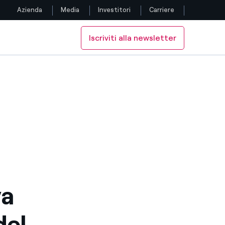
Azienda
Media
Investitori
Carriere
Iscriviti alla newsletter
Seguici
'assemblea degli azionisti
orno dell'assemblea degli azionisti
Facebook
Twitter
YouTube
LinkedIn
Instagram
va
TikTok
del