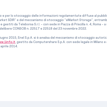
co e per lo stoccaggio delle informazioni regolamentate diffuse al pubblico
rket SDIR” e del meccanismo di stoccaggio “eMarket Storage”, entrambi c
e gestiti da Teleborsa S.r.l. - con sede in Piazza di Priscilla n. 4, Roma - 
le delibere CONSOB n. 22517 e 22518 del 23 novembre 2022.
iugno 2015, Enel S.p.A. si è avvalsa del meccanismo di stoccaggio autor
w.1info.it
, gestito da Computershare S.p.A. con sede legale in Milano 
 aprile 2014.