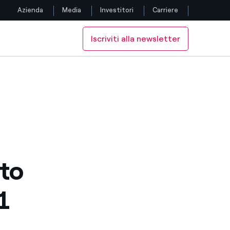
Azienda
Media
Investitori
Carriere
Iscriviti alla newsletter
Seguici
Facebook
Twitter
YouTube
LinkedIn
nto
Instagram
1
TikTok