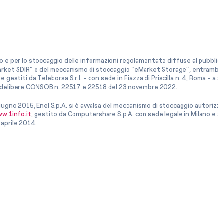
co e per lo stoccaggio delle informazioni regolamentate diffuse al pubblico
rket SDIR” e del meccanismo di stoccaggio “eMarket Storage”, entrambi c
e gestiti da Teleborsa S.r.l. - con sede in Piazza di Priscilla n. 4, Roma - 
le delibere CONSOB n. 22517 e 22518 del 23 novembre 2022.
iugno 2015, Enel S.p.A. si è avvalsa del meccanismo di stoccaggio autor
w.1info.it
, gestito da Computershare S.p.A. con sede legale in Milano 
 aprile 2014.