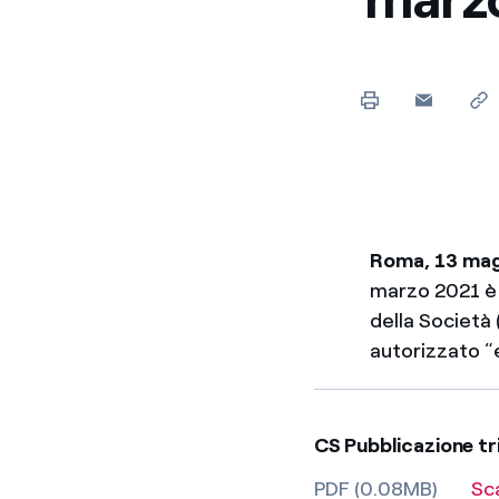
Enel Cuore
Sosteniamo le iniziative
profit
Ethical Channel
Il canale dove segnalare 
Archivio Storico
Raccontiamo la storia dell'
Roma, 13 ma
marzo 2021 è a
della Società 
autorizzato 
CS Pubblicazione t
PDF (0.08MB)
Sc