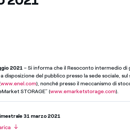
Messico
 delle organizzazioni non
Nord America
violazioni delle nostre policy
elettricità in Italia
ggio 2021
– Si informa che il Resoconto intermedio di 
 disposizione del pubblico presso la sede sociale, sul 
(
www.enel.com
), nonché presso il meccanismo di sto
“eMarket STORAGE” (
www.emarketstorage.com
).
rimestrale 31 marzo 2021
arica