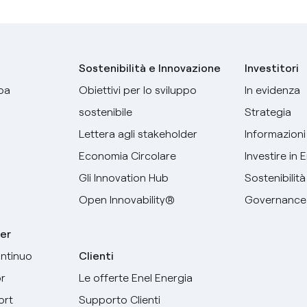
Sostenibilità e Innovazione
Investitori
pa
Obiettivi per lo sviluppo
In evidenza
sostenibile
Strategia
Lettera agli stakeholder
Informazioni 
Economia Circolare
Investire in 
Gli Innovation Hub
Sostenibilità
Open Innovability®
Governance
er
ntinuo
Clienti
r
Le offerte Enel Energia
Seleziona la tua lingua
ort
Supporto Clienti