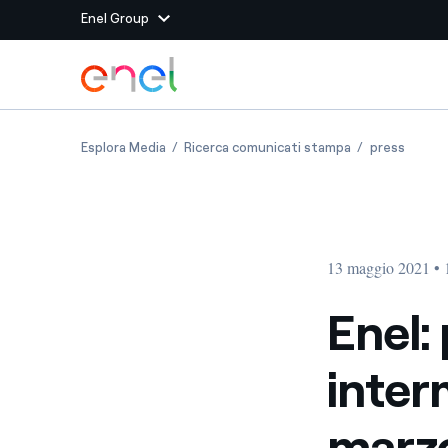
Enel Group
Vai al contenuto principale
Siti del Gruppo
Enel: pubblicato il Resoconto intermedio di g
Enel: pubblicat
Enel: p
Esplora Media
Ricerca comunicati stampa
press
Enel Green Power
Produciamo energia pulit
Enel Global Energy and
Mitighiamo i rischi della
delle commodity
Commodity
Management
13 maggio 2021 • 
Enel Open Innovability®
Un ecosistema globale p
con l'Innovability®
Enel:
Enel Global Procurement
Massimizziamo la creazio
inter
rapporto con i nostri for
Enel Foundation
La piattaforma di cono
marz
energia pulita