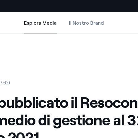
Esplora Media
Il Nostro Brand
Esplora Media
Siti Paese
estione al 31 marzo 2021
o il Resoconto intermedio di gestione al 31 marzo 2021
ubblicato il Resoconto intermedio di gestione al 31 marzo 2021
a da fonti rinnovabili
Americas
 negoziazione internazionale
Argentina
Brasile
19:00
er dare energia al futuro
Cile
 pubblicato il Resoco
Colombia
ne di valore grazie al
medio di gestione al 3
nitori
Iberia
scenza per un mondo di
o 2021
Italia