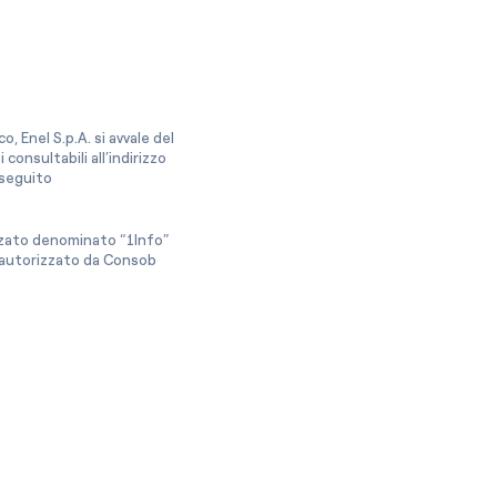
, Enel S.p.A. si avvale del
onsultabili all’indirizzo
a seguito
izzato denominato “1Info”
e autorizzato da Consob