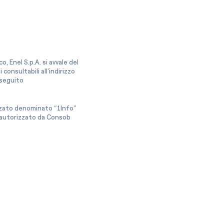
, Enel S.p.A. si avvale del
onsultabili all’indirizzo
a seguito
izzato denominato “1Info”
e autorizzato da Consob