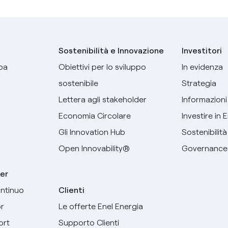
Sostenibilità e Innovazione
Investitori
pa
Obiettivi per lo sviluppo
In evidenza
sostenibile
Strategia
Lettera agli stakeholder
Informazioni 
Economia Circolare
Investire in 
Gli Innovation Hub
Sostenibilità
Open Innovability®
Governance
er
ntinuo
Clienti
r
Le offerte Enel Energia
Seleziona la tua lingua
ort
Supporto Clienti