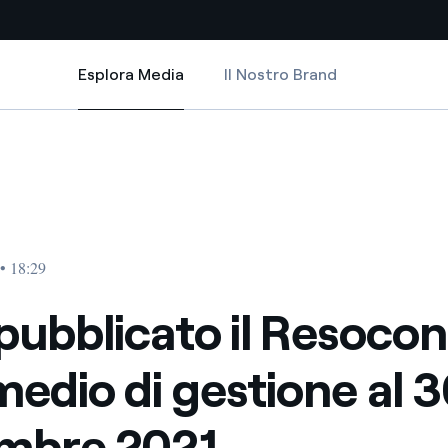
Esplora Media
Il Nostro Brand
Esplora Media
Siti Paese
gestione al 30 settembre 2021
o il Resoconto intermedio di gestione al 30 settembre 2021
pubblicato il Resoconto intermedio di gestione al 30 settembre 2021
a da fonti rinnovabili
Americas
 negoziazione internazionale
Argentina
Brasile
• 18:29
er dare energia al futuro
Cile
 pubblicato il Resoco
Colombia
ne di valore grazie al
medio di gestione al 
nitori
Iberia
scenza per un mondo di
embre 2021
Italia