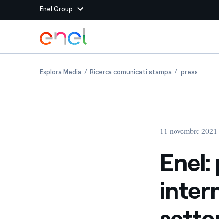
Enel Group
Vai al contenuto principale
Siti del Gruppo
Enel: pubblicato il Resoconto intermedio di 
Enel: pubblicat
Enel: 
Esplora Media
Ricerca comunicati stampa
press
Enel Green Power
Produciamo energia pulit
Enel Global Energy and
Mitighiamo i rischi della
delle commodity
Commodity
Management
11 novembre 2021 
Enel Open Innovability®
Un ecosistema globale p
con l'Innovability®
Enel:
Enel Global Procurement
Massimizziamo la creazio
inter
rapporto con i nostri for
Enel Foundation
La piattaforma di cono
sett
energia pulita