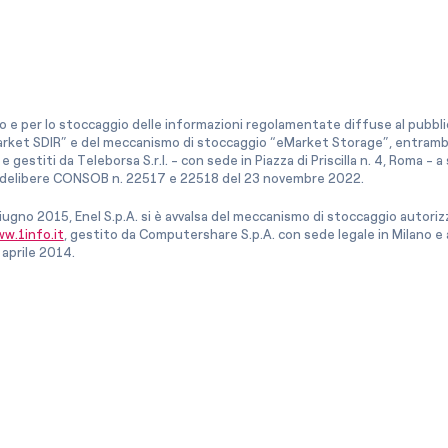
co e per lo stoccaggio delle informazioni regolamentate diffuse al pubblico
rket SDIR” e del meccanismo di stoccaggio “eMarket Storage”, entrambi c
e gestiti da Teleborsa S.r.l. - con sede in Piazza di Priscilla n. 4, Roma - 
le delibere CONSOB n. 22517 e 22518 del 23 novembre 2022.
iugno 2015, Enel S.p.A. si è avvalsa del meccanismo di stoccaggio autor
w.1info.it
, gestito da Computershare S.p.A. con sede legale in Milano 
 aprile 2014.