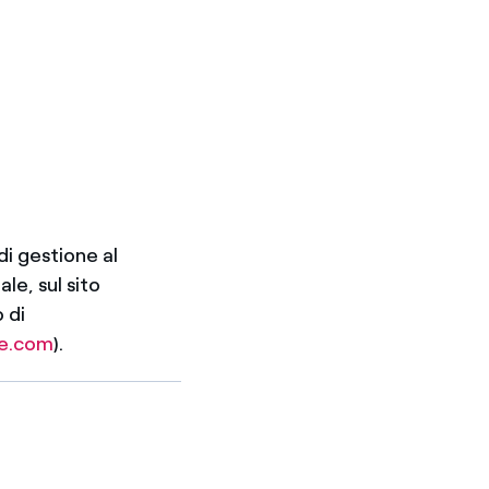
di gestione al
le, sul sito
 di
e.com
).