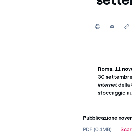
Enel Cuore
Sosteniamo le iniziative
profit
Ethical Channel
Il canale dove segnalare 
Archivio Storico
Raccontiamo la storia dell'
Roma, 11 no
30 settembre 2
internet
della 
stoccaggio a
Pubblicazione nove
PDF (0.1MB)
Scar