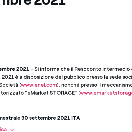
Messico
 delle organizzazioni non
Nord America
violazioni delle nostre policy
elettricità in Italia
vembre 2021
– Si informa che il Resoconto intermedio 
021 è a disposizione del pubblico presso la sede socia
Società (
www.enel.com
), nonché presso il meccanismo
utorizzato “eMarket STORAGE” (
www.emarketstorag
mestrale 30 settembre 2021 ITA
ica