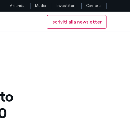
Azienda
Media
Investitori
Carriere
Iscriviti alla newsletter
Seguici
Facebook
Twitter
YouTube
LinkedIn
nto
Instagram
30
TikTok