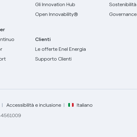
Gli Innovation Hub
Sostenibilità
Open Innovability®
Governance
er
ntinuo
Clienti
r
Le offerte Enel Energia
Seleziona la tua lingua
ort
Supporto Clienti
Inglese
Spagnolo
Italiano
Accessibilità e inclusione
Italiano
844561009