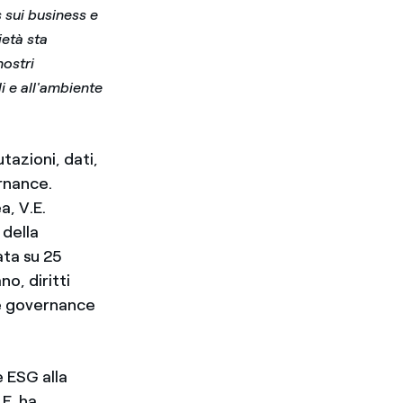
s sui business e
ietà sta
nostri
i e all'ambiente
tazioni, dati,
rnance.
a, V.E.
 della
ata su 25
o, diritti
e governance
e ESG alla
.E. ha