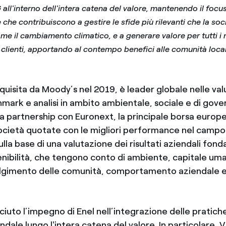
 all'interno dell'intera catena del valore, mantenendo il focu
 che contribuiscono a gestire le sfide più rilevanti che la soc
me il cambiamento climatico, e a generare valore per tutti i 
clienti, apportando al contempo benefici alle comunità local
cquisita da Moody’s nel 2019, è leader globale nelle valu
hmark e analisi in ambito ambientale, sociale e di gove
a partnership con Euronext, la principale borsa europe
società quotate con le migliori performance nel campo
sulla base di una valutazione dei risultati aziendali fond
tenibilità, che tengono conto di ambiente, capitale uman
olgimento delle comunità, comportamento aziendale 
ciuto l’impegno di Enel nell’integrazione delle pratich
ndale lungo l'intera catena del valore. In particolare, V