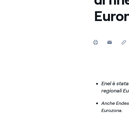
Enel Cuore
Sosteniamo le iniziative
Euron
profit
Ethical Channel
Il canale dove segnalare 
Archivio Storico
Raccontiamo la storia dell'
Enel è stata
regionali E
Anche Endesa 
Eurozona.