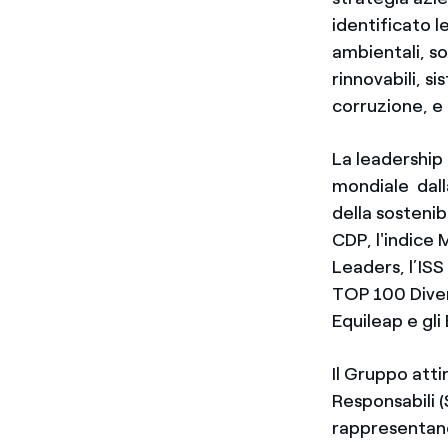
identificato l
ambientali, so
rinnovabili, si
corruzione, e
La leadership 
mondiale dalla
della sostenib
CDP, l'indice 
Leaders, l’ISS
TOP 100 Divers
Equileap e gli 
Il Gruppo atti
Responsabili (
rappresentano 