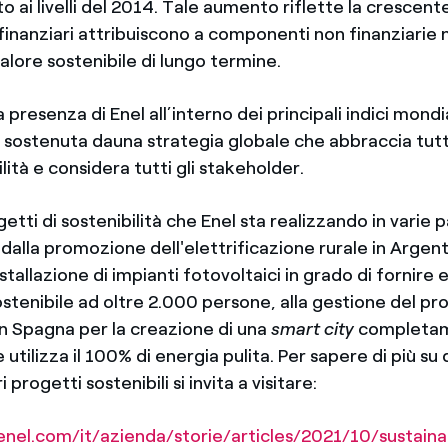
o ai livelli del 2014. Tale aumento riflette la crescen
finanziari attribuiscono a componenti non finanziarie n
alore sostenibile di lungo termine.
 presenza di Enel all’interno dei principali indici mondia
è sostenuta dauna strategia globale che abbraccia tutti
ilità e considera tutti gli stakeholder.
etti di sostenibilità che Enel sta realizzando in varie p
alla promozione dell'elettrificazione rurale in Argent
stallazione di impianti fotovoltaici in grado di fornire e
ostenibile ad oltre 2.000 persone, alla gestione del pr
a in Spagna per la creazione di una
smart city
completa
tilizza il 100% di energia pulita. Per sapere di più su 
i progetti sostenibili si invita a visitare:
nel.com/it/azienda/storie/articles/2021/10/sustainab