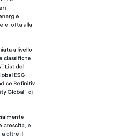
eri
 energie
e e lotta alla
ata a livello
e classifiche
” List del
Global ESG
ndice Refinitiv
ty Global” di
ocialmente
e crescita, e
a oltre il