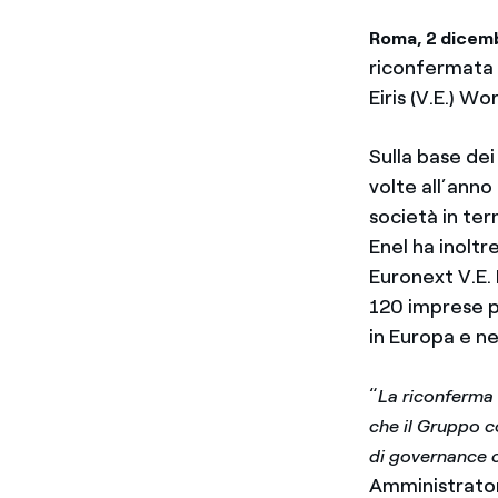
Roma, 2 dicem
riconfermata 
Eiris (V.E.) Wo
Sulla base dei
volte all’anno 
società in ter
Enel ha inoltr
Euronext V.E.
120 imprese pi
in Europa e ne
“
La riconferma d
che il Gruppo c
di governance c
Amministrator