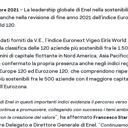
– La leadership globale di Enel nella sostenibil
bre 2021
anche nella revisione di fine anno 2021 dell'indice Eu
rld 120.
 dati forniti da V.E., l’indice Euronext Vigeo Eiris World
la classifica delle 120 aziende più sostenibili fra le 1.50
mini di capitale flottante in Nord America, Asia Pacifi
e confermato la propria presenza anche negli indici reg
 Europe 120 ed Eurozone 120, che comprendono rispe
ù sostenibili fra le 500 aziende con il maggiore capit
ll’Eurozona.
i Enel in questi importanti indici evidenzia il percorso verso 
ontinua a promuovere, collegando con successo i temi ambien
”, ha affermato
on la creazione del valore
Francesco Sta
e Delegato e Direttore Generale di Enel. “
Continuiamo 