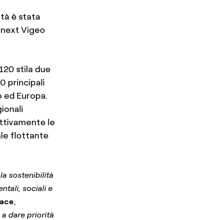
ità è stata
ronext Vigeo
 120 stila due
0 principali
co ed Europa.
ionali
ttivamente le
ale flottante
la sostenibilità
tali, sociali e
,
race
a dare priorità