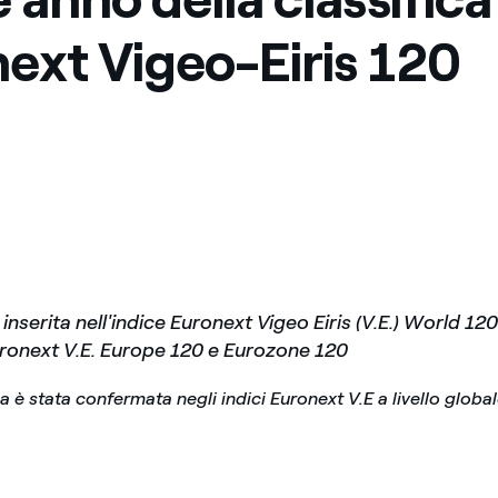
Messico
 delle organizzazioni non
ext Vigeo-Eiris 120
Nord America
violazioni delle nostre policy
elettricità in Italia
 inserita nell'indice Euronext Vigeo Eiris (V.E.) World 120 
uronext V.E. Europe 120 e Eurozone 120
è stata confermata negli indici Euronext V.E a livello global