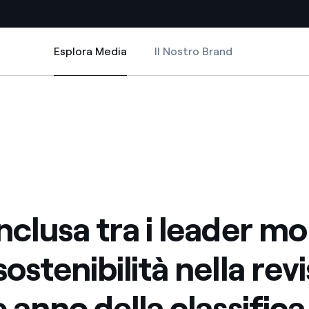
Esplora Media
Il Nostro Brand
Esplora Media
Siti Paese
bilità nella revisione di fine anno della classifica Euronext Vigeo-Eiris 120
 i leader mondiali della sostenibilità nella revisione di fine anno della cla
clusa tra i leader mondiali della sostenibilità nella revisione di fine anno 
a da fonti rinnovabili
Americas
 negoziazione internazionale
Argentina
Brasile
er dare energia al futuro
Cile
nclusa tra i leader mo
Colombia
ne di valore grazie al
sostenibilità nella rev
nitori
Iberia
scenza per un mondo di
e anno della classifica
Italia