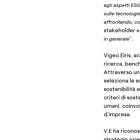
agli aspetti ESG
sulle tecnologie
affrontando, co
stakeholder
e 
”.
in generale
Vigeo Eiris, a
ricerca, benc
Attraverso un
seleziona le 
sostenibilità 
criteri di sos
umani, coinv
d’impresa.
V.E ha riconos
strategia azie