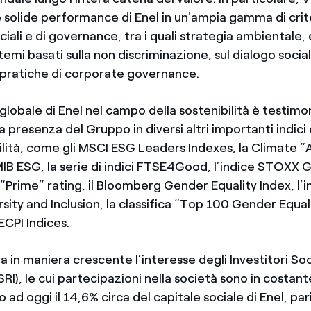
e solide performance di Enel in un'ampia gamma di crit
ciali e di governance, tra i quali strategia ambientale,
stemi basati sulla non discriminazione, sul dialogo social
 pratiche di corporate governance.
globale di Enel nel campo della sostenibilità è testimoni
 presenza del Gruppo in diversi altri importanti indici 
ilità, come gli MSCI ESG Leaders Indexes, la Climate “A
MIB ESG, la serie di indici FTSE4Good, l’indice STOXX 
 “Prime” rating, il Bloomberg Gender Equality Index, l’i
ity and Inclusion, la classifica “Top 100 Gender Equali
ECPI Indices.
ra in maniera crescente l’interesse degli Investitori S
SRI), le cui partecipazioni nella società sono in costant
ad oggi il 14,6% circa del capitale sociale di Enel, pari 