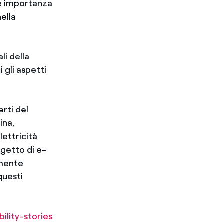
te importanza
ella
li della
 gli aspetti
arti del
ina,
lettricità
ogetto di e-
mente
questi
ility-stories