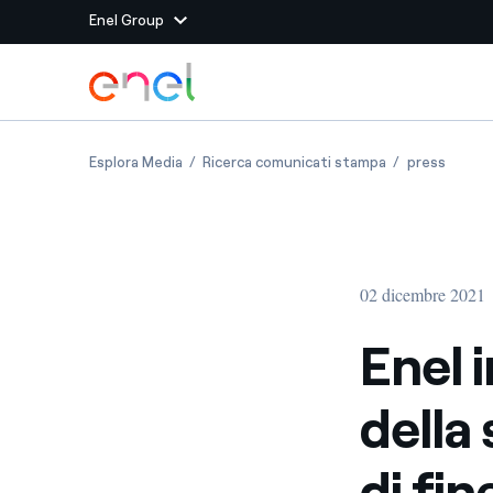
Enel Group
Vai al contenuto principale
Siti del Gruppo
Enel inclusa tra i leader mondiali della sosteni
Enel inclusa tra
Enel in
Esplora Media
Ricerca comunicati stampa
press
Enel Green Power
Produciamo energia pulit
Enel Global Energy and
Mitighiamo i rischi della
delle commodity
Commodity
Management
02 dicembre 2021
Enel Open Innovability®
Un ecosistema globale p
con l'Innovability®
Enel i
Enel Global Procurement
Massimizziamo la creazio
della 
rapporto con i nostri for
Enel Foundation
La piattaforma di cono
di fin
energia pulita