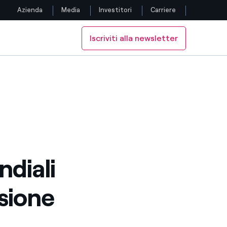
Azienda
Media
Investitori
Carriere
Iscriviti alla newsletter
Seguici
ssifica Euronext Vigeo-Eiris 120
della classifica Euronext Vigeo-Eiris 120
Facebook
Twitter
YouTube
LinkedIn
ndiali
Instagram
isione
TikTok