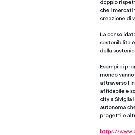
doppio rispett
che i mercati 
creazione di v
La consolidata
sostenibilità 
della sostenib
Esempi di prog
mondo vanno d
attraverso l'in
affidabile e s
city a Sivigli
autonoma che u
progetti e altr
https://www.e