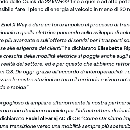
endo dalle Quick da 22 kW+22 fino a quelle ad alta pot
ssibile fare il pieno di energia al veicolo in meno di 20 
i Enel X Way è dare un forte impulso al processo di tran
zionale a quella elettrica puntando sullo sviluppo di solu
 più avanzate e sull’offerta di servizi per i trasporti so
ase alle esigenze dei clienti”
ha dichiarato
Elisabetta Ri
a crescita della mobilità elettrica si poggia anche sugli 
 realtà del settore, ed è per questo che abbiamo raffor
n Q8. Da oggi, grazie all’accordo di interoperabilità, i 
zare le nostre stazioni su tutto il territorio e vivere un
da e rapida”
rgoglioso di ampliare ulteriormente la nostra partners
ore che riteniamo cruciale per l’infrastruttura di ricari
 dichiarato
Fadel Al Faraj
AD di Q8
“Come Q8 siamo imp
una transizione verso una mobilità sempre più sostenib