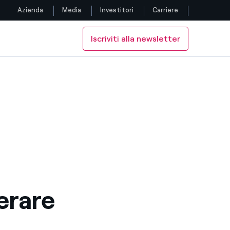
Azienda
Media
Investitori
Carriere
Iscriviti alla newsletter
Seguici
ttrica
ilità elettrica
Facebook
Twitter
YouTube
LinkedIn
Instagram
lerare
TikTok