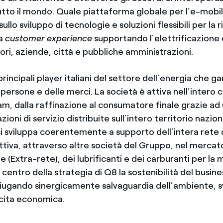
tutto il mondo. Quale piattaforma globale per l’e-mobil
ullo sviluppo di tecnologie e soluzioni flessibili per la r
la
customer experience
supportando l’elettrificazione 
ri, aziende, città e pubbliche amministrazioni.
rincipali player italiani del settore dell’energia che ga
 persone e delle merci. La società è attiva nell’intero 
m, dalla raffinazione al consumatore finale grazie ad
azioni di servizio distribuite sull’intero territorio nazi
si sviluppa coerentemente a supporto dell’intera rete d
ttiva, attraverso altre società del Gruppo, nel mercat
e (Extra-rete), dei lubrificanti e dei carburanti per la 
l centro della strategia di Q8 la sostenibilità del busin
ugando sinergicamente salvaguardia dell’ambiente, s
scita economica.