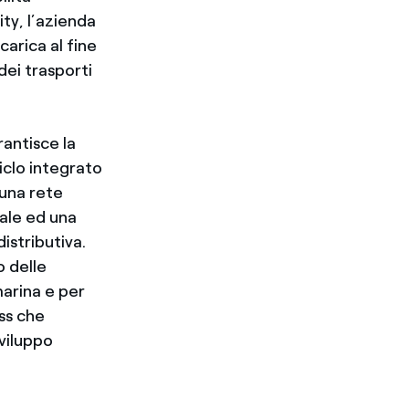
ity, l’azienda
icarica al fine
dei trasporti
rantisce la
ciclo integrato
 una rete
onale ed una
istributiva.
o delle
marina e per
ess che
viluppo