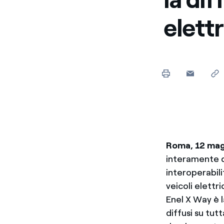
Enel Cuore
Sosteniamo le iniziative
elettr
profit
Ethical Channel
Il canale dove segnalare 
Archivio Storico
Raccontiamo la storia dell'
Roma, 12 mag
interamente d
interoperabili
veicoli elettri
Enel X Way è l
diffusi su tutt