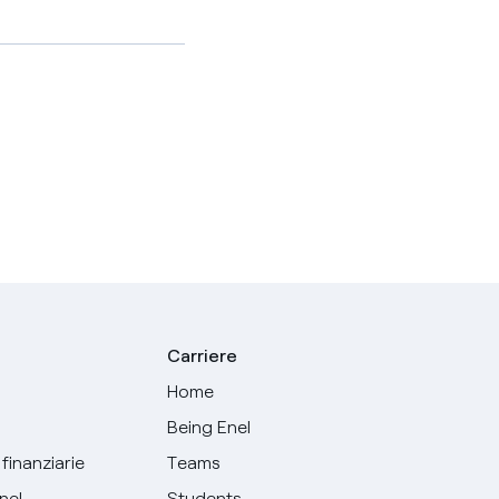
Carriere
Home
Being Enel
finanziarie
Teams
Enel
Students