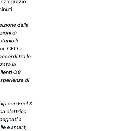
enza grazie
minuti.
sizione dalla
zioni di
stenibili
pa
, CEO di
accordi tra le
zato la
clienti Q8
’esperienza di
hip con Enel X
ca elettrica
egnati a
ile e smart,