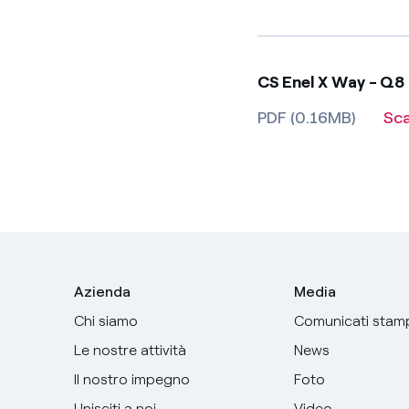
CS Enel X Way - Q8
PDF (0.16MB)
Sc
Azienda
Media
Chi siamo
Comunicati stam
Le nostre attività
News
Il nostro impegno
Foto
Unisciti a noi
Video