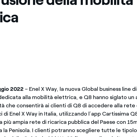
Messico
 delle organizzazioni non
ica
Nord America
violazioni delle nostre policy
elettricità in Italia
gio 2022
– Enel X Way, la nuova Global business line di
edicata alla mobilità elettrica, e Q8 hanno siglato un
tà che consentirà ai clienti di Q8 di accedere alla rete 
ci di Enel X Way in Italia, utilizzando l’app Cartissima Q
a più ampia rete di ricarica pubblica del Paese con 15m
a la Penisola. I clienti potranno scegliere tutte le tipolo