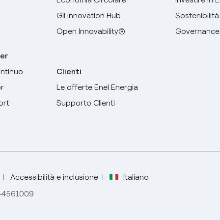
Gli Innovation Hub
Sostenibilità
Open Innovability®
Governance
er
ntinuo
Clienti
r
Le offerte Enel Energia
Seleziona la tua lingua
ort
Supporto Clienti
Inglese
Spagnolo
Italiano
Accessibilità e inclusione
Italiano
844561009