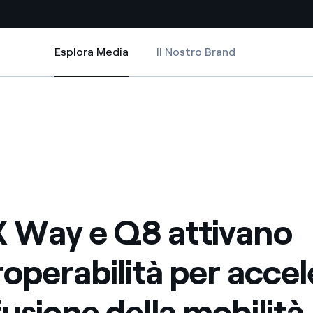
Esplora Media
Il Nostro Brand
Esplora Media
Siti Paese
 accelerare la diffusione della mobilità elettrica
attivano l’interoperabilità per accelerare la diffusione della mobilità ele
Way e Q8 attivano l’interoperabilità per accelerare la diffusione della mob
a da fonti rinnovabili
Americas
 negoziazione internazionale
Argentina
Brasile
er dare energia al futuro
Cile
X Way e Q8 attivano
Colombia
ne di valore grazie al
eroperabilità per acce
nitori
Iberia
scenza per un mondo di
fusione della mobilità
Italia