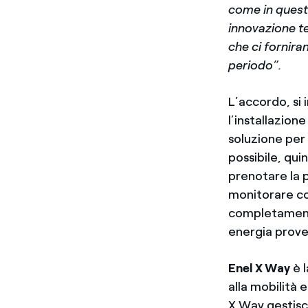
come in questo
innovazione tec
che ci fornir
periodo”.
L’accordo, si
l’installazione 
soluzione per 
possibile, qui
prenotare la p
monitorare cos
completamento
energia proven
Enel X Way
è 
alla mobilità 
X Way gestisc