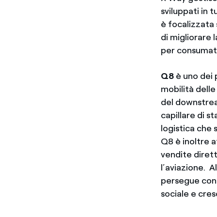
sviluppati in 
è focalizzata s
di migliorare 
per consumato
Q8
è uno dei p
mobilità delle
del downstrea
capillare di st
logistica che 
Q8 è inoltre a
vendite dirett
l’aviazione. A
persegue coni
sociale e cre