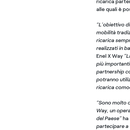
ricarica part
alle quali è po
“L’obiettivo d
mobilità tradi
ricarica sempre
realizzati in b
Enel X Way
“L
più importanti
partnership co
potranno utiliz
ricarica como
“Sono molto o
Way, un operat
del Paese”
ha
partecipare a 