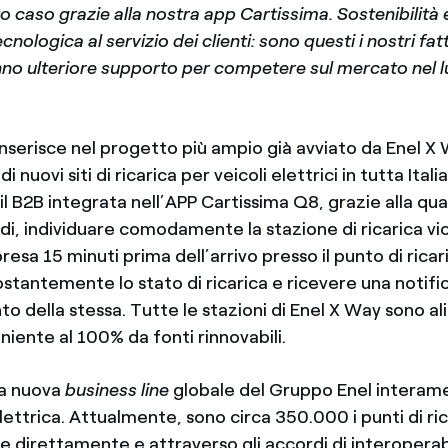
 caso grazie alla nostra app Cartissima. Sostenibilità 
nologica al servizio dei clienti: sono questi i nostri fat
anno ulteriore supporto per competere sul mercato nel 
 inserisce nel progetto più ampio già avviato da Enel X
di nuovi siti di ricarica per veicoli elettrici in tutta Itali
il B2B integrata nell’APP Cartissima Q8, grazie alla qua
ndi, individuare comodamente la stazione di ricarica vic
resa 15 minuti prima dell’arrivo presso il punto di ricar
tantemente lo stato di ricarica e ricevere una notific
 della stessa. Tutte le stazioni di Enel X Way sono a
iente al 100% da fonti rinnovabili.
la nuova
business line
globale del Gruppo Enel interam
elettrica. Attualmente, sono circa 350.000 i punti di ri
e direttamente e attraverso gli accordi di interoperab