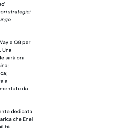
ed
tori strategici
lungo
 Way e Q8 per
a. Una
le sarà ora
ina;
ica;
a al
limentate da
ente dedicata
carica che Enel
ilità