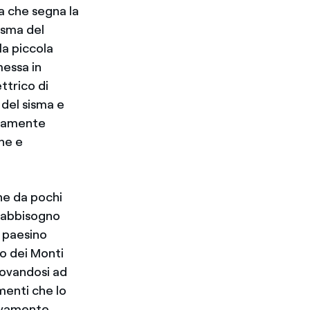
 che segna la
sisma del
la piccola
messa in
ttrico di
del sisma e
letamente
one e
he da pochi
 fabbisogno
l paesino
lo dei Monti
trovandosi ad
menti che lo
ivamente,