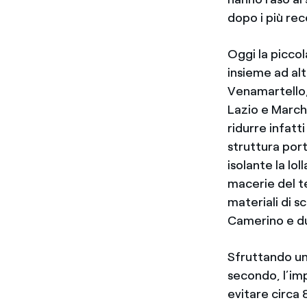
dopo i più rec
Oggi la piccol
insieme ad alt
Venamartello,
Lazio e March
ridurre infatt
struttura port
isolante la lol
macerie del t
materiali di s
Camerino e du
Sfruttando un 
secondo, l’im
evitare circa 