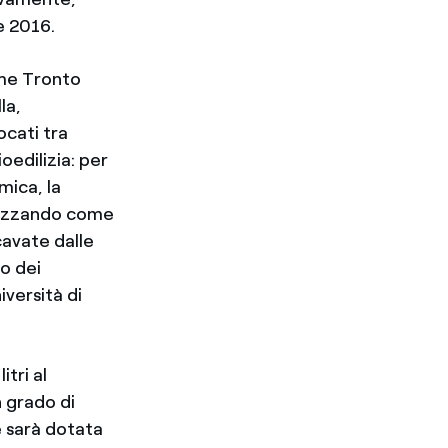
e 2016.
ume Tronto
la,
cati tra
oedilizia: per
mica, la
tilizzando come
icavate dalle
o dei
iversità di
itri al
 grado di
e sarà dotata