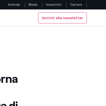
Azienda
Media
Investitori
Carriere
Iscriviti alla newsletter
Seguici
el Green Power
ua di Enel Green Power
Facebook
Twitter
YouTube
LinkedIn
orna
Instagram
TikTok
a di