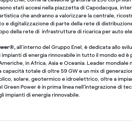
 5 sono stati accesi nella piazzetta di Capodacqua, inter
artistica che andranno a valorizzare la centrale, ricost
e digitalizzazione di parte della rete di distribuzione 
ppo della rete di infrastrutture di ricarica per auto el
ower®,
all’interno del Gruppo Enel, è dedicata allo svi
di impianti di energia rinnovabile in tutto il mondo ed è
Americhe, in Africa, Asia e Oceania. Leader mondiale n
na capacità totale di oltre 59 GW e un mix di generazi
co, solare, geotermico e idroelettrico, oltre a impian
l Green Power è in prima linea nell'integrazione di te
li impianti di energia rinnovabile.