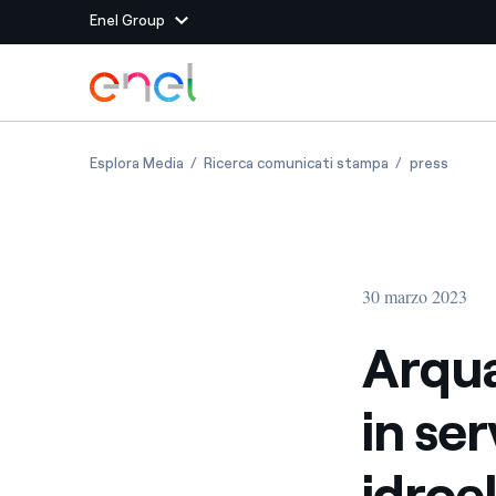
Enel Group
Vai al contenuto principale
Siti del Gruppo
Arquata del Tronto (AP): torna in servizio la 
Arquata del Tro
Arquata
Esplora Media
Ricerca comunicati stampa
press
Enel Green Power
Produciamo energia pulit
Enel Global Energy and
Mitighiamo i rischi della
delle commodity
Commodity
Management
30 marzo 2023
Enel Open Innovability®
Un ecosistema globale p
con l'Innovability®
Arqua
Enel Global Procurement
Massimizziamo la creazio
in ser
rapporto con i nostri for
Enel Foundation
La piattaforma di cono
idroe
energia pulita