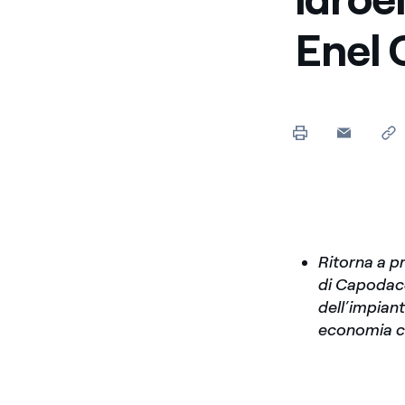
Enel Cuore
Sosteniamo le iniziative
Enel 
profit
Ethical Channel
Il canale dove segnalare 
Archivio Storico
Raccontiamo la storia dell'
Ritorna a p
di Capodacq
dell’impian
economia c