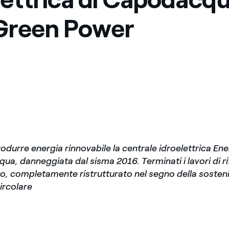
Messico
 delle organizzazioni non
Green Power
Nord America
violazioni delle nostre policy
elettricità in Italia
rodurre energia rinnovabile la centrale idroelettrica En
ua, danneggiata dal sisma 2016. Terminati i lavori di 
to, completamente ristrutturato nel segno della sosteni
ircolare