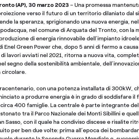
Tronto (AP), 30 marzo 2023
– Una promessa mantenuta
proiezione verso il futuro di un territorio dilaniato dal 
cende la speranza, sprigionando una nuova energia, nel
apodacqua, nel comune di Arquata del Tronto, con la 
 produzione di energia rinnovabile dell’impianto idroele
 Enel Green Power che, dopo 5 anni di fermo a causa 
 di lavori avviati nel 2021, ritorna a nuova vita, comp
nel segno della sostenibilità ambientale, dell’innovazi
 circolare.
tracentenario, con una potenza installata di 300kW, c
minciato a produrre energia è in grado di soddisfare il
 circa 400 famiglie. La centrale è parte integrante de
stonato tra il Parco Nazionale dei Monti Sibillini e quel
n Sasso, con il quale ha condiviso discese e risalite ri
ruito per ben due volte: prima all’epoca dei bombarda
 suolo durante la Seconda Guerra Mondiale e, success