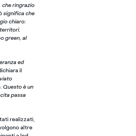
, che ringrazio
ò significa che
gio chiaro:
erritori.
po green, al
peranza ed
dichiara il
viato
o. Questo è un
scita passa
ati realizzati,
nvolgono altre
inanti a led,