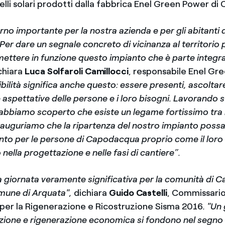
lli solari prodotti dalla fabbrica Enel Green Power di 
rno importante per la nostra azienda e per gli abitanti 
r dare un segnale concreto di vicinanza al territorio p
mettere in funzione questo impianto che è parte integr
chiara
Luca Solfaroli Camillocci
, responsabile Enel Gr
ibilità significa anche questo: essere presenti, ascoltar
e aspettative delle persone e i loro bisogni. Lavorando s
abbiamo scoperto che esiste un legame fortissimo tra la
ci auguriamo che la ripartenza del nostro impianto possa
to per le persone di Capodacqua proprio come il loro
nella progettazione e nelle fasi di cantiere”.
 giornata veramente significativa per la comunità di 
omune di Arquata",
dichiara
Guido Castelli
,
Commissari
 per la Rigenerazione e Ricostruzione Sisma 2016
. "Un
zione e rigenerazione economica si fondono nel segno d