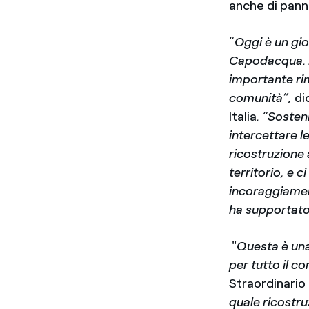
anche di panne
“
Oggi è un gio
Capodacqua. Pe
importante ri
comunità”,
di
Italia
. “Sosten
intercettare l
ricostruzione 
territorio, e 
incoraggiamen
ha supportato 
"
Questa è una
per tutto il c
Straordinario
quale ricostru