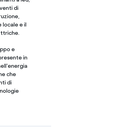
venti di
ruzione,
locale e il
ettriche.
luppo e
 presente in
ell'energia
one che
ti di
cnologie