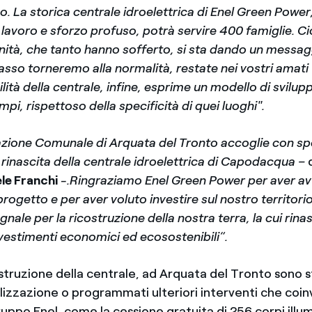
po. La storica centrale idroelettrica di Enel Green Power
e lavoro e sforzo profuso, potrà servire 400 famiglie. Ci
nità, che tanto hanno sofferto, si sta dando un messag
so torneremo alla normalità, restate nei vostri amati t
lità della centrale, infine, esprime un modello di svilup
mpi, rispettoso della specificità di quei luoghi".
zione Comunale di Arquata del Tronto accoglie con s
rinascita della centrale idroelettrica di Capodacqua –
le Franchi
-.Ringraziamo Enel Green Power per aver av
progetto e per aver voluto investire sul nostro territori
nale per la ricostruzione della nostra terra, la cui rina
vestimenti economici ed ecosostenibili“.
struzione della centrale, ad Arquata del Tronto sono st
alizzazione o programmati ulteriori interventi che coi
uppo Enel, come la cessione gratuita di 256 corpi illum