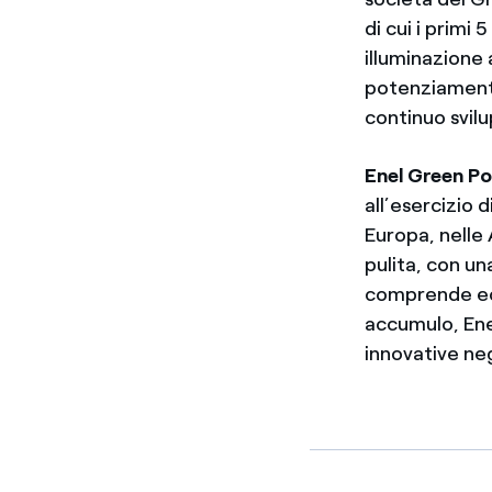
di cui i primi
illuminazione 
potenziamento 
continuo svilu
Enel Green P
all’esercizio 
Europa, nelle 
pulita, con u
comprende eoli
accumulo, Ene
innovative neg