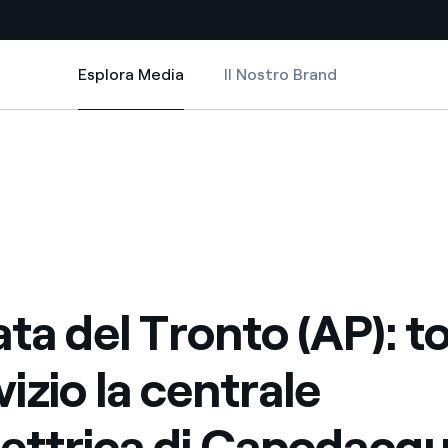
Esplora Media
Il Nostro Brand
Esplora Media
Siti Paese
centrale idroelettrica di Capodacqua di Enel Green Power
nto (AP): torna in servizio la centrale idroelettrica di Capodacqua di En
 del Tronto (AP): torna in servizio la centrale idroelettrica di Capodacq
a da fonti rinnovabili
Americas
 negoziazione internazionale
Argentina
Brasile
er dare energia al futuro
Cile
ta del Tronto (AP): t
Colombia
ne di valore grazie al
vizio la centrale
nitori
Iberia
scenza per un mondo di
lettrica di Capodacqu
Italia