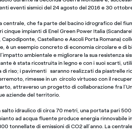
enti eventi sismici del 24 agosto del 2016 e 30 ottobr
a centrale, che fa parte del bacino idrografico del fi
ri cinque impianti di Enel Green Power Italia (Scandarel
 Capodiponte, Castellano e Ascoli Porta Romana) collo
e, è un esempio concreto di economia circolare e di bi
i l’impatto ambientale e migliorare la sua resistenza sis
ante è stata ricostruita in legno e con i suoi scarti, u
la di riso; i pavimenti saranno realizzati da piastrelle r
erremoto, rimesse in un circolo virtuoso con il recuper
carto, attraverso un progetto di collaborazione fra l’Un
e aziende del territorio.
salto idraulico di circa 70 metri, una portata pari 500 l
pianto ad acqua fluente produce energia rinnovabile in
800 tonnellate di emissioni di CO2 all’anno. La central