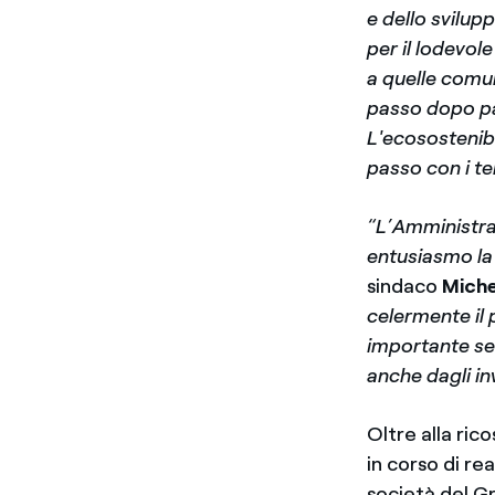
e dello svilup
per il lodevol
a quelle comu
passo dopo pas
L'ecosostenibi
passo con i te
“L’Amministra
entusiasmo la 
sindaco
Miche
celermente il 
importante seg
anche dagli in
Oltre alla
rico
in corso di re
società del Gr