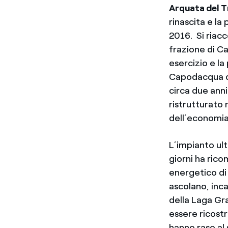
Arquata del 
rinascita e la 
2016. Si riac
frazione di C
esercizio e la
Capodacqua di
circa due anni
ristrutturato 
dell’economia
L’impianto ul
giorni ha rico
energetico di
ascolano, inca
della Laga Gra
essere ricost
hanno raso al