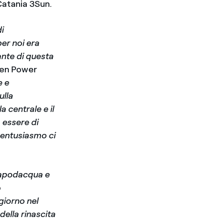
Catania 3Sun.
di
er noi era
ante di questa
een Power
e e
ulla
 centrale e il
 essere di
 entusiasmo ci
Capodacqua e
o
 giorno nel
ella rinascita