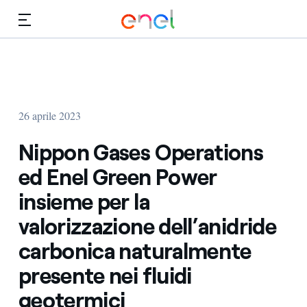
Vai al contenuto principale
Media
Investitori
26 aprile 2023
Nippon Gases Operations
ed Enel Green Power
insieme per la
valorizzazione dell’anidride
carbonica naturalmente
presente nei fluidi
geotermici