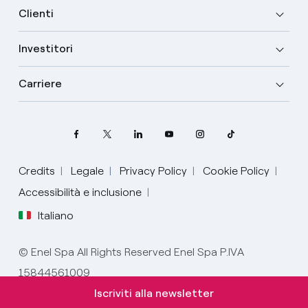
Clienti
Investitori
Carriere
Credits
Legale
Privacy Policy
Cookie Policy
Seleziona la tua lingua
Accessibilità e inclusione
Italiano
Inglese
© Enel Spa All Rights Reserved Enel Spa P.IVA
Spagnolo
15844561009
Italiano
Iscriviti alla newsletter