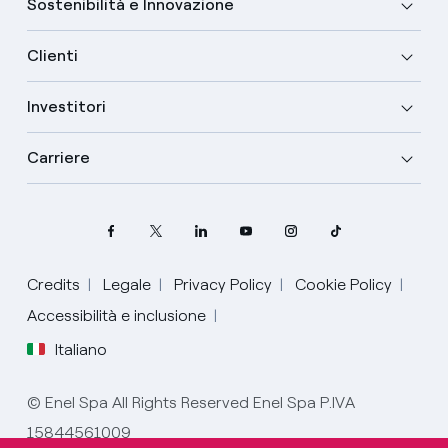
Sostenibilità e Innovazione
Clienti
Investitori
Carriere
Credits
Legale
Privacy Policy
Cookie Policy
Seleziona la tua lingua
Accessibilità e inclusione
Italiano
Inglese
© Enel Spa All Rights Reserved Enel Spa P.IVA
Spagnolo
15844561009