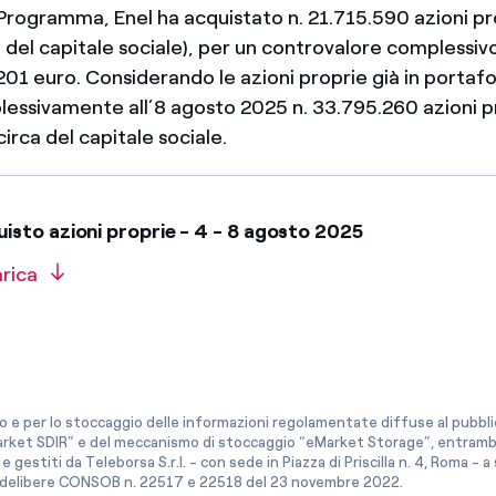
l Programma, Enel ha acquistato n. 21.715.590 azioni pro
del capitale sociale), per un controvalore complessivo
01 euro. Considerando le azioni proprie già in portafo
essivamente all’8 agosto 2025 n. 33.795.260 azioni pr
irca del capitale sociale.
sto azioni proprie - 4 - 8 agosto 2025
arica
co e per lo stoccaggio delle informazioni regolamentate diffuse al pubblico
rket SDIR” e del meccanismo di stoccaggio “eMarket Storage”, entrambi c
e gestiti da Teleborsa S.r.l. - con sede in Piazza di Priscilla n. 4, Roma - 
le delibere CONSOB n. 22517 e 22518 del 23 novembre 2022.