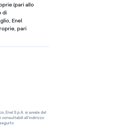
prie (pari allo
 di
glio, Enel
oprie, pari
, Enel S.p.A. si avvale del
onsultabili all’indirizzo
a seguito