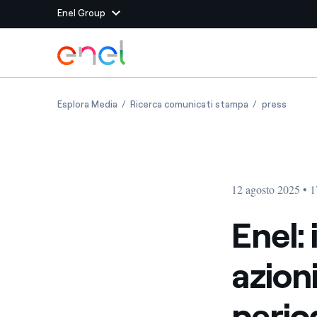
Enel Group
Vai al contenuto principale
Siti del Gruppo
Enel: informativa sull’acquisto di azioni prop
Enel: informativ
Enel: i
Esplora Media
Ricerca comunicati stampa
press
Enel Green Power
Produciamo energia pulit
Enel Global Energy and
Mitighiamo i rischi della
delle commodity
Commodity
Management
12 agosto 2025 • 1
Enel Open Innovability®
Un ecosistema globale p
con l'Innovability®
Enel:
Enel Global Procurement
Massimizziamo la creazio
azion
rapporto con i nostri for
Enel Foundation
La piattaforma di cono
perio
energia pulita