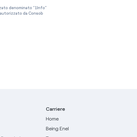
izzato denominato “1Info”
e autorizzato da Consob
Carriere
Home
Being Enel