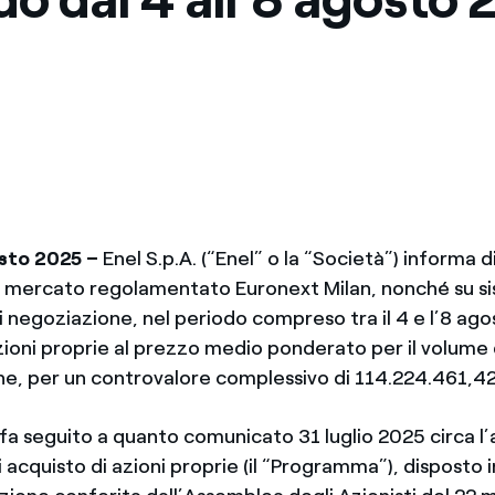
Messico
 delle organizzazioni non
Nord America
violazioni delle nostre policy
elettricità in Italia
sto
2025 –
Enel S.p.A. (“Enel” o la “Società”) informa d
l mercato regolamentato Euronext Milan, nonché su s
di negoziazione, nel periodo compreso tra il 4 e l’8 ago
ioni proprie al prezzo medio ponderato per il volume
ne, per un controvalore complessivo di 114.224.461,4
a seguito a quanto comunicato 31 luglio 2025 circa l’a
acquisto di azioni proprie (il “Programma”), disposto 