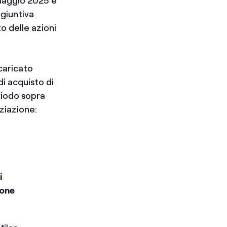
 maggio 2025 e
ggiuntiva
o delle azioni
ncaricato
di acquisto di
riodo sopra
ziazione:
i
ione