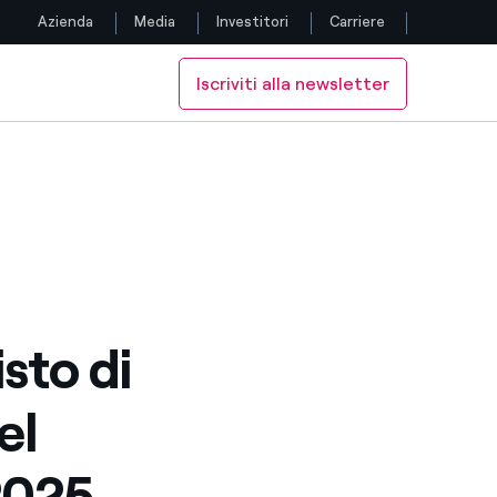
Azienda
Media
Investitori
Carriere
Iscriviti alla newsletter
Seguici
o 2025
l’8 agosto 2025
Facebook
Twitter
YouTube
LinkedIn
sto di
Instagram
el
TikTok
 2025