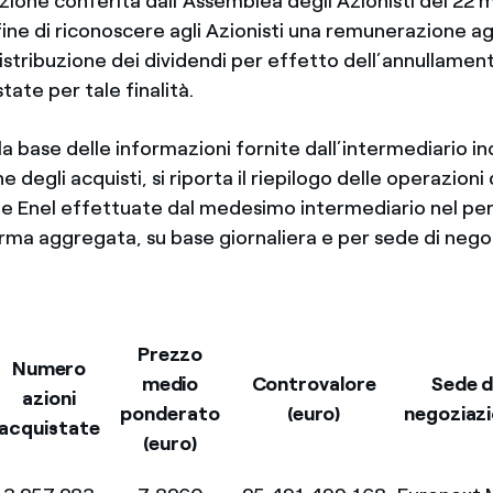
azione conferita dall’Assemblea degli Azionisti del 22
fine di riconoscere agli Azionisti una remunerazione a
distribuzione dei dividendi per effetto dell’annullament
tate per tale finalità.
lla base delle informazioni fornite dall’intermediario i
 degli acquisti, si riporta il riepilogo delle operazioni 
rie Enel effettuate dal medesimo intermediario nel pe
orma aggregata, su base giornaliera e per sede di nego
Prezzo
Numero
medio
Controvalore
Sede d
azioni
ponderato
(euro)
negoziaz
acquistate
(euro)