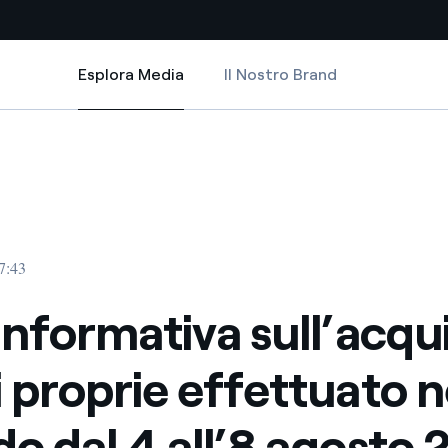
Esplora Media
Il Nostro Brand
Esplora Media
Siti Paese
rie effettuato nel periodo dal 4 all’8 agosto 2025
a sull’acquisto di azioni proprie effettuato nel periodo dal 4 all’8 agost
nformativa sull’acquisto di azioni proprie effettuato nel periodo dal 4 al
a da fonti rinnovabili
Americas
 negoziazione internazionale
Argentina
Brasile
7:43
er dare energia al futuro
Cile
 informativa sull’acqui
Colombia
ne di valore grazie al
i proprie effettuato n
nitori
Iberia
scenza per un mondo di
do dal 4 all’8 agosto
Italia