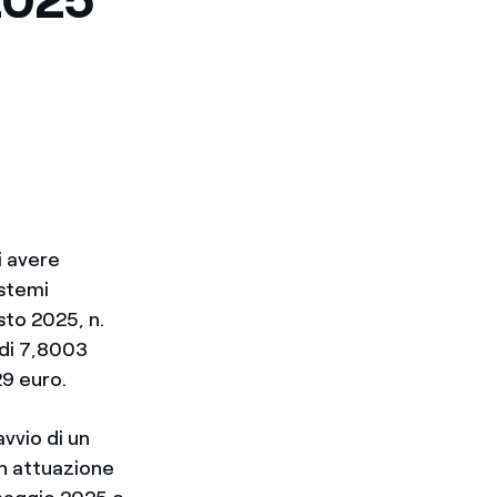
i avere
istemi
sto 2025, n.
 di 7,8003
29 euro.
vvio di un
in attuazione