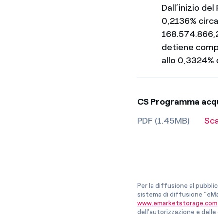
Dall’inizio de
0,2136% circa 
168.574.866,2
detiene compl
allo 0,3324% c
CS Programma acqui
PDF (1.45MB)
Sc
Per la diffusione al pubbli
sistema di diffusione “eMa
www.emarketstorage.com
dell'autorizzazione e del