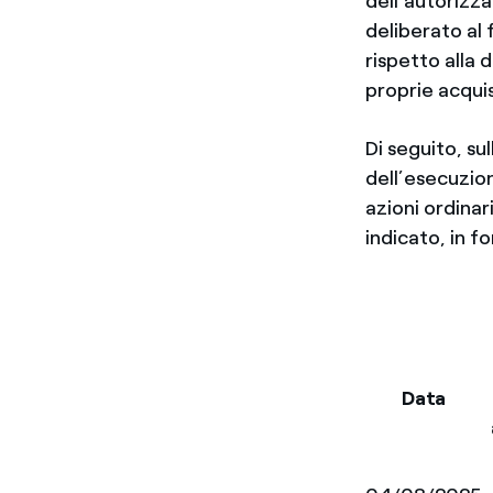
dell’autorizz
deliberato al 
rispetto alla 
proprie acquis
Di seguito, su
dell’esecuzione
azioni ordina
indicato, in f
Data