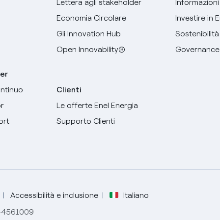
Lettera agli stakeholder
Informazioni 
Economia Circolare
Investire in 
Gli Innovation Hub
Sostenibilità
Open Innovability®
Governance
er
ntinuo
Clienti
r
Le offerte Enel Energia
ort
Supporto Clienti
Seleziona la tua lingua
Italiano
Accessibilità e inclusione
Italiano
844561009