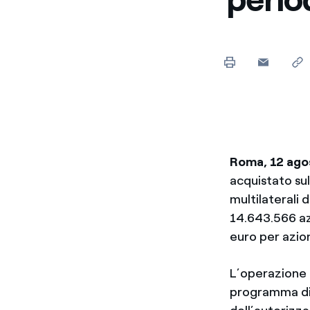
Enel Cuore
Sosteniamo le iniziative
profit
Ethical Channel
Il canale dove segnalare 
Archivio Storico
Raccontiamo la storia dell'
Roma, 12 ago
acquistato su
multilaterali 
14.643.566 az
euro per azio
L’operazione f
programma di 