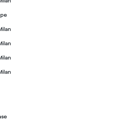
Milan
ope
Milan
Milan
Milan
Milan
ase