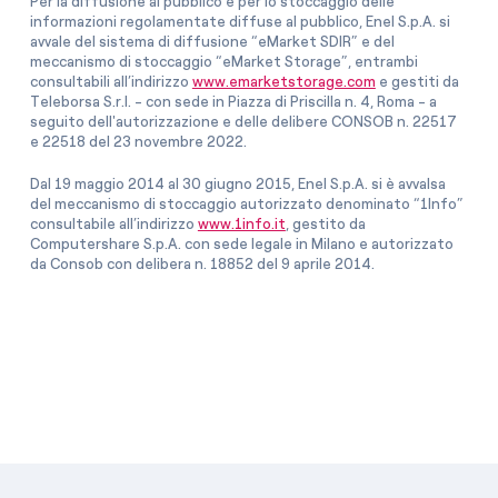
Per la diffusione al pubblico e per lo stoccaggio delle
informazioni regolamentate diffuse al pubblico, Enel S.p.A. si
avvale del sistema di diffusione “eMarket SDIR” e del
meccanismo di stoccaggio “eMarket Storage”, entrambi
consultabili all’indirizzo
www.emarketstorage.com
e gestiti da
Teleborsa S.r.l. - con sede in Piazza di Priscilla n. 4, Roma - a
seguito dell'autorizzazione e delle delibere CONSOB n. 22517
e 22518 del 23 novembre 2022.
Dal 19 maggio 2014 al 30 giugno 2015, Enel S.p.A. si è avvalsa
del meccanismo di stoccaggio autorizzato denominato “1Info”
consultabile all’indirizzo
www.1info.it
, gestito da
Computershare S.p.A. con sede legale in Milano e autorizzato
da Consob con delibera n. 18852 del 9 aprile 2014.