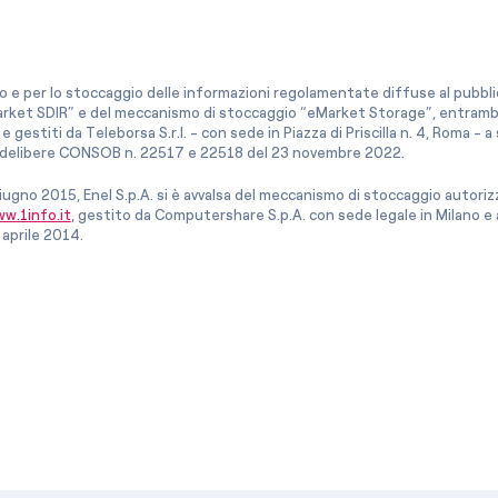
co e per lo stoccaggio delle informazioni regolamentate diffuse al pubblico
rket SDIR” e del meccanismo di stoccaggio “eMarket Storage”, entrambi c
e gestiti da Teleborsa S.r.l. - con sede in Piazza di Priscilla n. 4, Roma - 
le delibere CONSOB n. 22517 e 22518 del 23 novembre 2022.
iugno 2015, Enel S.p.A. si è avvalsa del meccanismo di stoccaggio autor
w.1info.it
, gestito da Computershare S.p.A. con sede legale in Milano 
 aprile 2014.