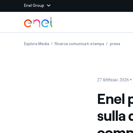
Enel Group
Vai al contenuto principale
Siti del Gruppo
Enel pubblica gli orientamenti sulla dimensio
Enel pubblica g
Enel pu
Esplora Media
Ricerca comunicati stampa
press
Enel Green Power
Produciamo energia pulit
Enel Global Energy and
Mitighiamo i rischi della
delle commodity
Commodity
Management
27 febbraio 2026 •
Enel Open Innovability®
Un ecosistema globale p
con l'Innovability®
Enel 
Enel Global Procurement
Massimizziamo la creazio
sulla
rapporto con i nostri for
Enel Foundation
La piattaforma di cono
compo
energia pulita