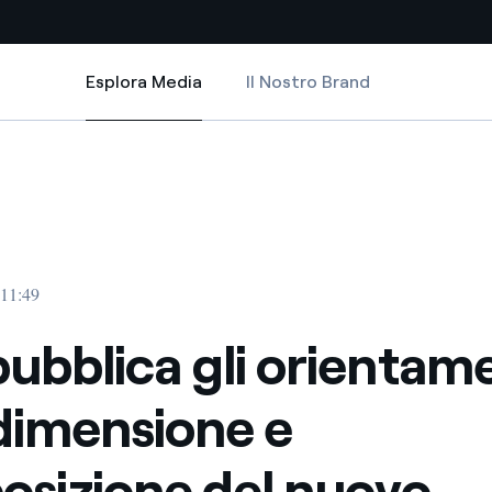
Esplora Media
Il Nostro Brand
Esplora Media
Siti Paese
ne e composizione del nuovo Consiglio di Amministrazione
li orientamenti sulla dimensione e composizione del nuovo Consiglio di 
bblica gli orientamenti sulla dimensione e composizione del nuovo Consi
a da fonti rinnovabili
Americas
 negoziazione internazionale
Argentina
Brasile
 11:49
er dare energia al futuro
Cile
pubblica gli orientam
Colombia
ne di valore grazie al
 dimensione e
nitori
Iberia
scenza per un mondo di
sizione del nuovo
Italia