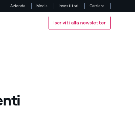
Azienda
Media
Investitori
Carriere
Iscriviti alla newsletter
Seguici
Amministrazione
glio di Amministrazione
Facebook
Twitter
YouTube
LinkedIn
enti
Instagram
TikTok