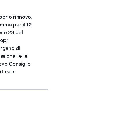
oprio rinnovo,
amma per il 12
one 23 del
ropri
organo di
sionali e le
ovo Consiglio
tica in