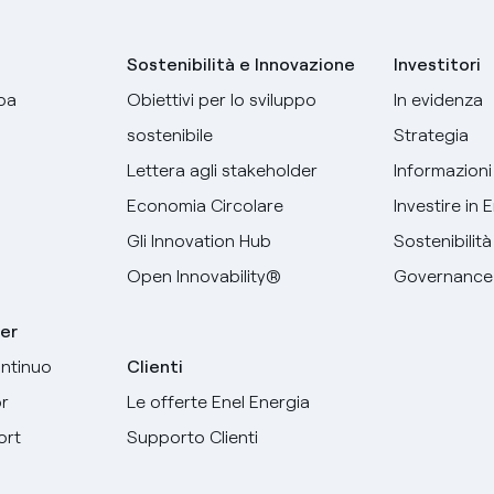
Sostenibilità e Innovazione
Investitori
pa
Obiettivi per lo sviluppo
In evidenza
sostenibile
Strategia
Lettera agli stakeholder
Informazioni 
Economia Circolare
Investire in 
Gli Innovation Hub
Sostenibilità
Open Innovability®
Governance
er
ntinuo
Clienti
r
Le offerte Enel Energia
Seleziona la tua lingua
ort
Supporto Clienti
Inglese