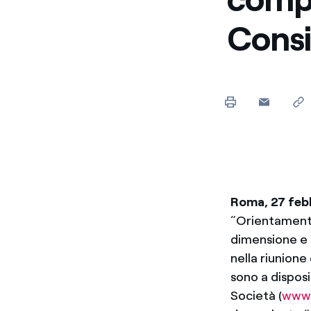
Enel Cuore
Sosteniamo le iniziative
Consi
profit
Ethical Channel
Il canale dove segnalare 
Archivio Storico
Raccontiamo la storia dell'
Roma, 27 feb
“Orientament
dimensione e 
nella riunione
sono a disposi
Società (
www.