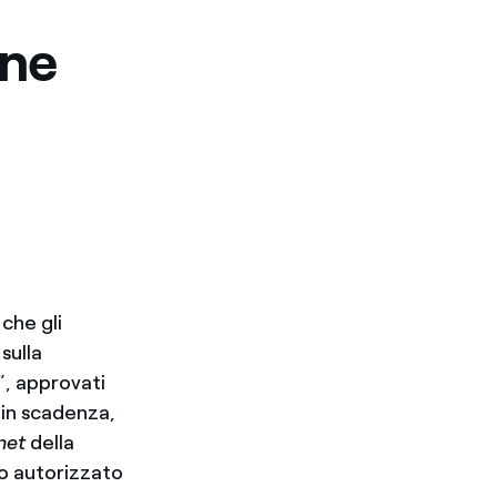
one
 che gli
sulla
, approvati
 in scadenza,
net
della
io autorizzato