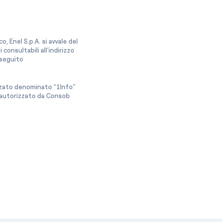
, Enel S.p.A. si avvale del
onsultabili all’indirizzo
a seguito
izzato denominato “1Info”
e autorizzato da Consob