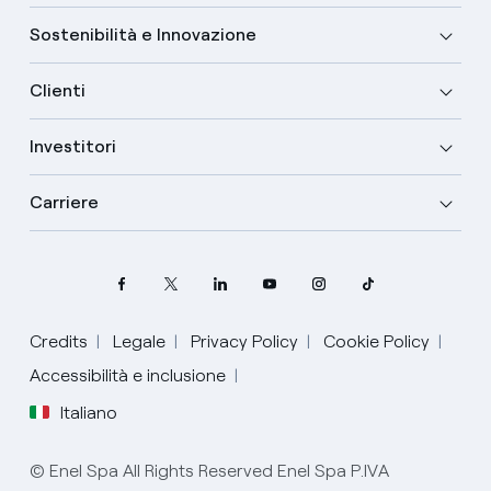
Sostenibilità e Innovazione
Clienti
Investitori
Carriere
Credits
Legale
Privacy Policy
Cookie Policy
Seleziona la tua lingua
Accessibilità e inclusione
Italiano
Inglese
© Enel Spa All Rights Reserved Enel Spa P.IVA
Spagnolo