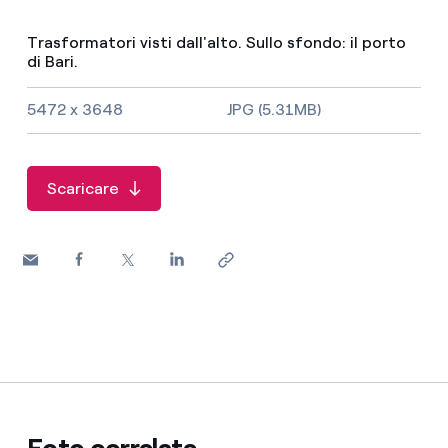
Trasformatori visti dall'alto. Sullo sfondo: il porto
di Bari.
Dimensioni dell'immagine e tipo di file
5472 x 3648
JPG (5.31MB)
Scaricare