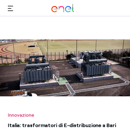
Vai al contenuto principale
Media
Investitori
Innovazione
Italia: trasformatori di E-distribuzione a Bari