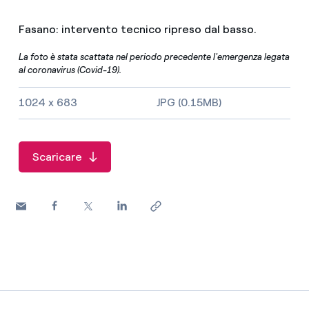
Fasano: intervento tecnico ripreso dal basso.
La foto è stata scattata nel periodo precedente l'emergenza legata
al coronavirus (Covid-19).
Dimensioni dell'immagine e tipo di file
1024 x 683
JPG (0.15MB)
Scaricare