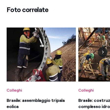
Foto correlate
Colleghi
Colleghi
Brasile: assemblaggio tripala
Brasile: costru
eolica
complesso idroe