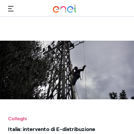
Vai al contenuto principale
Media
Investitori
Colleghi
Italia: intervento di E-distribuzione