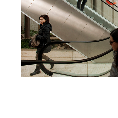
Enel Cuore
Sosteniamo le iniziative
profit
Ethical Channel
Il canale dove segnalare 
Archivio Storico
Raccontiamo la storia dell'