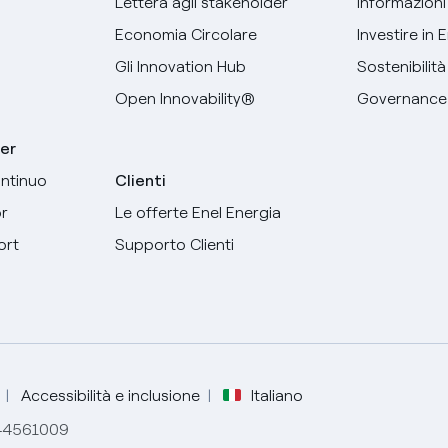
Lettera agli stakeholder
Informazioni 
Economia Circolare
Investire in 
Gli Innovation Hub
Sostenibilità
Open Innovability®
Governance
er
ntinuo
Clienti
r
Le offerte Enel Energia
Seleziona la tua lingua
ort
Supporto Clienti
Inglese
Spagnolo
Italiano
Accessibilità e inclusione
Italiano
844561009