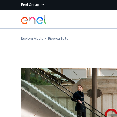
Enel Group
Vai al contenuto principale
Siti del Gruppo
Italia: sede centrale Enel
Italia: sede centrale Enel
Esplora Media
Ricerca foto
Enel Green Power
Produciamo energia pulit
Enel Global Energy and
Mitighiamo i rischi della
delle commodity
Commodity
Management
Enel Open Innovability®
Un ecosistema globale p
con l'Innovability®
Enel Global Procurement
Massimizziamo la creazio
rapporto con i nostri for
Enel Foundation
La piattaforma di cono
energia pulita