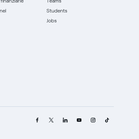
finanziarie
Teams
Enel
Students
Jobs