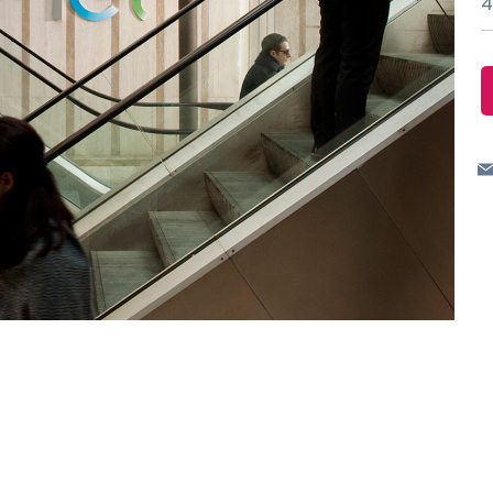
4
Messico
 delle organizzazioni non
Nord America
violazioni delle nostre policy
elettricità in Italia