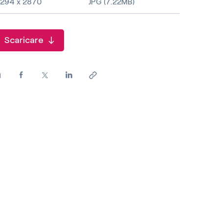
294 x 2870
JPG (7.22MB)
Scaricare