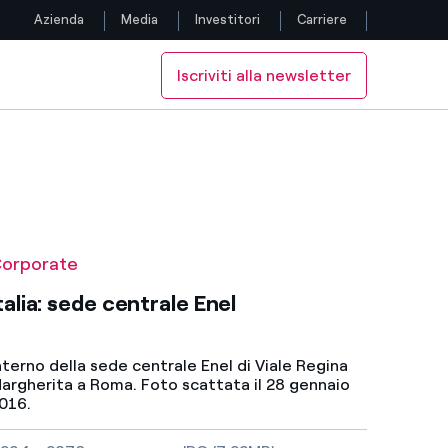
Azienda
Media
Investitori
Carriere
Iscriviti alla newsletter
Seguici
Facebook
Twitter
YouTube
orporate
LinkedIn
talia: sede centrale Enel
Instagram
nterno della sede centrale Enel di Viale Regina
argherita a Roma. Foto scattata il 28 gennaio
TikTok
016.
imensioni dell'immagine e tipo di file