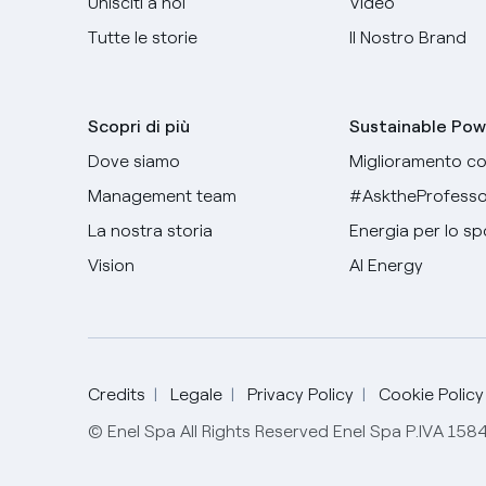
Unisciti a noi
Video
Tutte le storie
Il Nostro Brand
Scopri di più
Sustainable Pow
Dove siamo
Miglioramento co
Management team
#AsktheProfesso
La nostra storia
Energia per lo sp
Vision
AI Energy
Credits
Legale
Privacy Policy
Cookie Policy
© Enel Spa All Rights Reserved Enel Spa P.IVA 15