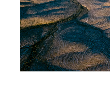
Enel Cuore
Sosteniamo le iniziative
profit
Ethical Channel
Il canale dove segnalare 
Archivio Storico
Raccontiamo la storia dell'