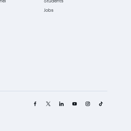
Enel
Students
Jobs