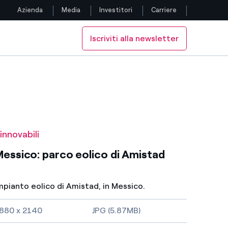
Azienda
Media
Investitori
Carriere
Iscriviti alla newsletter
Seguici
Facebook
Twitter
YouTube
innovabili
LinkedIn
essico: parco eolico di Amistad
Instagram
mpianto eolico di Amistad, in Messico.
TikTok
imensioni dell'immagine e tipo di file
880 x 2140
JPG (5.87MB)