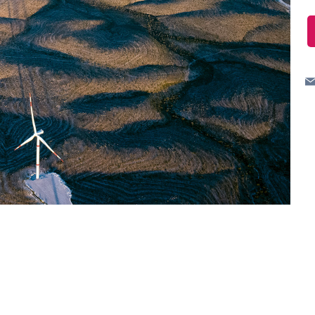
Messico
 delle organizzazioni non
Nord America
violazioni delle nostre policy
elettricità in Italia