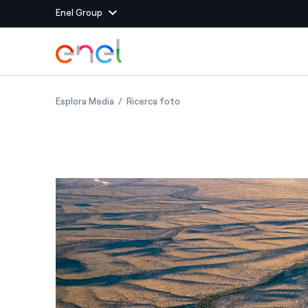
Enel Group
Vai al contenuto principale
Siti del Gruppo
Messico: Parco eolico di Amistad
Messico: Parco eolico di Amis
Esplora Media
Ricerca foto
Enel Green Power
Produciamo energia pulit
Enel Global Energy and
Mitighiamo i rischi della
delle commodity
Commodity
Management
Enel Open Innovability®
Un ecosistema globale p
con l'Innovability®
Enel Global Procurement
Massimizziamo la creazio
rapporto con i nostri for
Enel Foundation
La piattaforma di cono
energia pulita