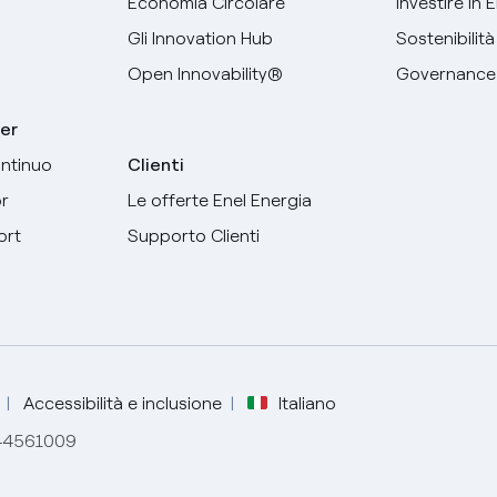
Economia Circolare
Investire in 
Gli Innovation Hub
Sostenibilità
Open Innovability®
Governance
er
ntinuo
Clienti
r
Le offerte Enel Energia
Seleziona la tua lingua
ort
Supporto Clienti
Inglese
Spagnolo
Italiano
Accessibilità e inclusione
Italiano
844561009