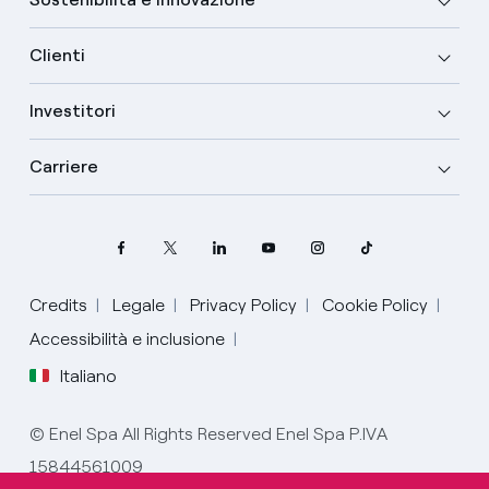
Clienti
Investitori
Carriere
Credits
Legale
Privacy Policy
Cookie Policy
Accessibilità e inclusione
Italiano
Seleziona la tua lingua
Inglese
© Enel Spa All Rights Reserved Enel Spa P.IVA
15844561009
Italiano