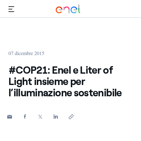
Vai al contenuto principale
Media
Investitori
07 dicembre 2015
#COP21: Enel e Liter of
Light insieme per
l’illuminazione sostenibile