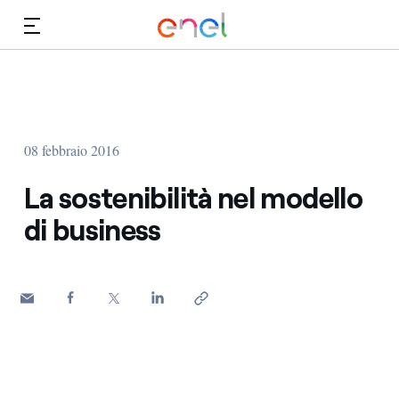
Vai al contenuto principale
Media
Investitori
08 febbraio 2016
La sostenibilità nel modello
di business