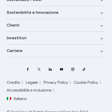
Sostenibilità e Innovazione
Clienti
Investitori
Carriere
Credits
Legale
Privacy Policy
Cookie Policy
Seleziona la tua lingua
Accessibilità e inclusione
Italiano
Inglese
© Enel Spa All Rights Reserved Enel Spa P.IVA