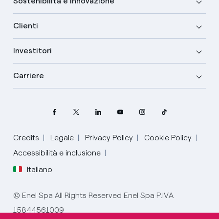
Sostenibilità e Innovazione
Clienti
Investitori
Carriere
Credits
Legale
Privacy Policy
Cookie Policy
Seleziona la tua lingua
Accessibilità e inclusione
Italiano
Inglese
© Enel Spa All Rights Reserved Enel Spa P.IVA
Spagnolo
15844561009
Italiano