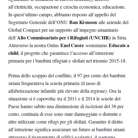
all’elettricità, occupazione e crescita economica, educazione.
In quest’ultimo campo, abbiamo risposto all’appello del
Ban Ki-moon
Segretario Generale dell’ONU
alle aziende del
Global Compact per un supporto all’impegno umanitario
Alto Commissariato per i Rifugiati (UNCHR)
dell’
in Siria.
Enel Cuore
Educate a
Attraverso la nostra Onlus
sosteniamo
child
, il progetto che garantisce l’accesso all’istruzione
primaria per i bambini rifugiati e sfollati nel triennio 2015-18.
Prima dello scoppio del conflitto, il 97 per cento dei bambini
siriani frequentava la scuola primaria (il tasso di
alfabetizzazione infantile più elevato della regione). Ora la
situazione si è capovolta: tra il 2011 e il 2014 le scuole del
Paese hanno subito una diminuzione di iscrizioni del 38 per
cento, centinaia di esse sono state danneggiate o distrutte e
altre utilizzate come rifugi per gli sfollati. Garantire il diritto
all’istruzione significa assicurare un futuro ai bambini siriani
attraverso il risanamento di edifici scolastici, il sostegno