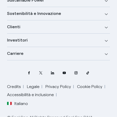
Sustainable Power
Sostenibilità e Innovazione
Clienti
Investitori
Carriere
Credits
Legale
Privacy Policy
Cookie Policy
Seleziona la tua lingua
Accessibilità e inclusione
Italiano
Inglese