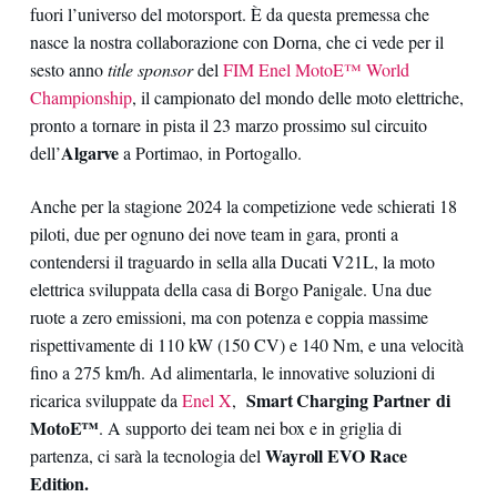
fuori l’universo del motorsport. È da questa premessa che
nasce la nostra collaborazione con Dorna, che ci vede per il
sesto anno
title sponsor
del
FIM Enel MotoE™ World
Championship
, il campionato del mondo delle moto elettriche,
pronto a tornare in pista il 23 marzo prossimo sul circuito
Algarve
dell’
a Portimao, in Portogallo.
Anche per la stagione 2024 la competizione vede schierati 18
piloti, due per ognuno dei nove team in gara, pronti a
contendersi il traguardo in sella alla Ducati V21L, la moto
elettrica sviluppata della casa di Borgo Panigale. Una due
ruote a zero emissioni, ma con potenza e coppia massime
rispettivamente di 110 kW (150 CV) e 140 Nm, e una velocità
fino a 275 km/h. Ad alimentarla, le innovative soluzioni di
Smart Charging Partner di
ricarica sviluppate da
Enel X
,
MotoE™
. A supporto dei team nei box e in griglia di
Wayroll EVO Race
partenza, ci sarà la tecnologia del
Edition.