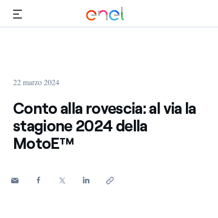
Vai al contenuto principale
Media
Investitori
22 marzo 2024
Conto alla rovescia: al via la
stagione 2024 della
MotoE™