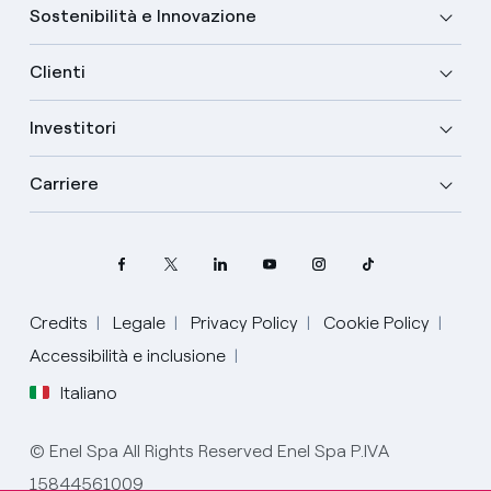
Sostenibilità e Innovazione
Clienti
Investitori
Carriere
Credits
Legale
Privacy Policy
Cookie Policy
Seleziona la tua lingua
Accessibilità e inclusione
Italiano
Inglese
© Enel Spa All Rights Reserved Enel Spa P.IVA
Spagnolo
15844561009