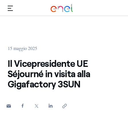
Vai al contenuto principale
Media
Investitori
15 maggio 2025
Il Vicepresidente UE
Séjourné in visita alla
Gigafactory 3SUN