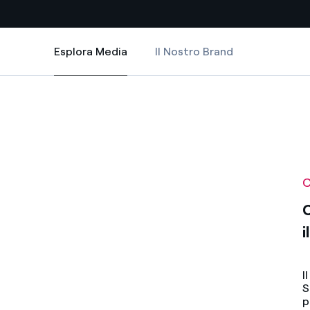
Esplora Media
Il Nostro Brand
Esplora Media
Siti Paese
 Strategico 2020-2022
resenta il Piano Strategico 2020-2022
a da fonti rinnovabili
Americas
 negoziazione internazionale
Argentina
Brasile
C
er dare energia al futuro
Cile
C
i
Colombia
ne di valore grazie al
nitori
Iberia
I
S
scenza per un mondo di
Italia
p