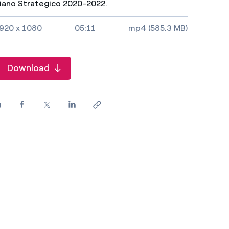
iano Strategico 2020-2022.
ideo size, duration and file type
920 x 1080
05:11
mp4 (585.3 MB)
Download