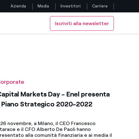
Azienda
Media
Investitori
Carriere
Iscriviti alla newsletter
Seguici
Facebook
Twitter
YouTube
orporate
LinkedIn
apital Markets Day - Enel presenta
l Piano Strategico 2020-2022
Instagram
TikTok
l 26 novembre, a Milano, il CEO Francesco
tarace e il CFO Alberto De Paoli hanno
resentato alla comunità finanziaria e ai media il