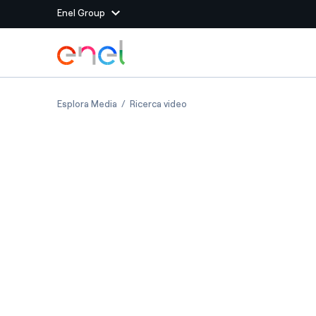
Enel Group
Vai al contenuto principale
Siti del Gruppo
Capital Markets Day - Enel presenta il Piano
Capital Markets Day - Enel p
Esplora Media
Ricerca video
Enel Green Power
Produciamo energia pulit
Enel Global Energy and
Mitighiamo i rischi della
delle commodity
Commodity
Management
Enel Open Innovability®
Un ecosistema globale p
con l'Innovability®
Enel Global Procurement
Massimizziamo la creazio
rapporto con i nostri for
Enel Foundation
La piattaforma di cono
energia pulita