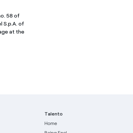
no. 58 of
 S.p.A. of
uage at the
Talento
Home
Being Enel