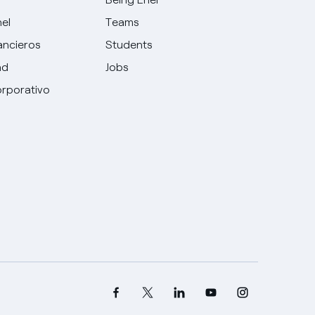
nel
Teams
ancieros
Students
ad
Jobs
rporativo