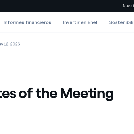
Nuest
Informes financieros
Invertir en Enel
Sostenibil
Sitios del país
tes of the Meeting
Minutes of the Meeting
y 12, 2026
pia con recursos renovables
Americas
omercio global de los
Argentina
Brasil
es of the Meeting
ue saca partido de
Chile
sar el futuro
Colombia
 de valor gracias a la
proveedores
Iberia
imiento para un mundo de
Italia