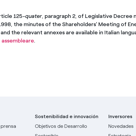
México
s de las ONG
rticle 125-
quater
, paragraph 2, of Legislative Decree 
Norteamérica
 infracción de nuestras
1998, the minutes of the Shareholders' Meeting of Enel
and the relevant annexes are available in Italian lang
e assembleare
.
Sostenibilidad e innovación
Inversores
 prensa
Objetivos de Desarrollo
Novedades
Sostenible
Estrategia