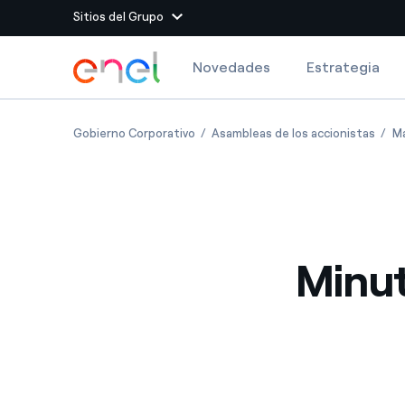
Sitios del Grupo
Dirígete al contenido principal
Novedades
Estrategia
Sitios del Grupo
Minutes of the Meeting
Minu
Gobierno Corporativo
Asambleas de los accionistas
Ma
Enel Green Power
Producimos energía lim
Enel Global Energy and
Menos riesgos para el c
commodity
Commodity
Management
Minut
Enel Open Innovability®
Un ecosistema global q
Innovability® para impul
Enel Global Procurement
Maximizamos la creación
relación con nuestros 
Enel Foundation
La plataforma de conoc
energía limpia