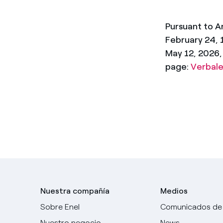
Enel Cuore
Apoyamos las iniciativa
Pursuant to A
Ethical Channel
Formas de denunciar por
February 24, 
políticas
May 12, 2026, 
page:
Verbal
Nuestra compañía
Medios
Sobre Enel
Comunicados de
Nuestro negocio
News