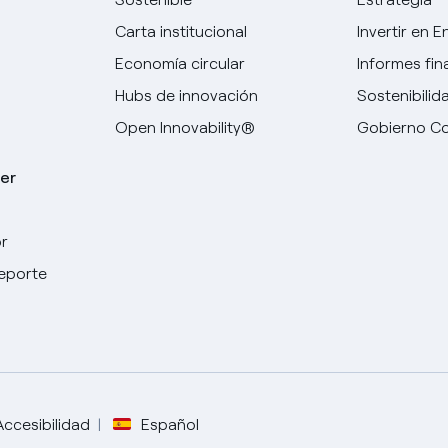
Carta institucional
Invertir en E
Economía circular
Informes fin
Hubs de innovación
Sostenibilid
Open Innovability®
Gobierno Co
er
r
Elige tu idioma
deporte
Inglés
Español
Italiano
Accesibilidad
Español