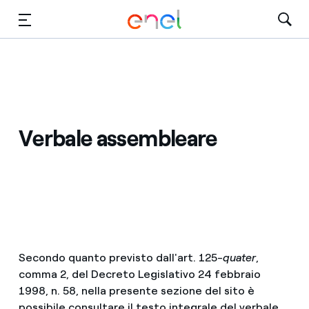
Vai al contenuto principale
Media
Investitori
Verbale assembleare
Secondo quanto previsto dall'art. 125-
quater
,
comma 2, del Decreto Legislativo 24 febbraio
1998, n. 58, nella presente sezione del sito è
possibile consultare il testo integrale del verbale