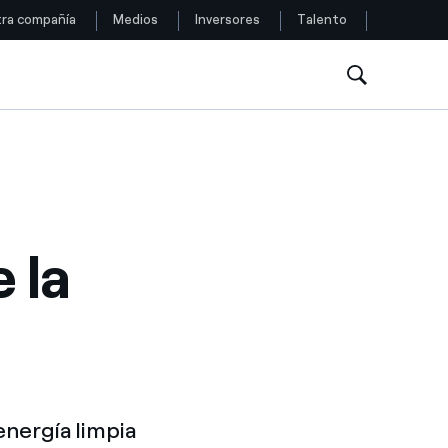
ra compañía
Medios
Inversores
Talento
Siga con nosotros
Facebook
Twitter
 la
YouTube
LinkedIn
Instagram
energía limpia