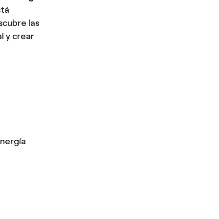
stá
scubre las
l y crear
energía