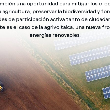
bién una oportunidad para mitigar los efect
México
s de las ONG
la agricultura, preservar la biodiversidad y f
Norteamérica
es de participación activa tanto de ciudad
 infracción de nuestras
e es el caso de la agrivoltaica, una nueva fro
energías renovables.