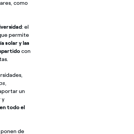
olares, como
iversidad
: el
 que permite
a solar y las
mpartido
con
tas.
rsidades,
ps
,
aportar un
 y
en todo el
e ponen de