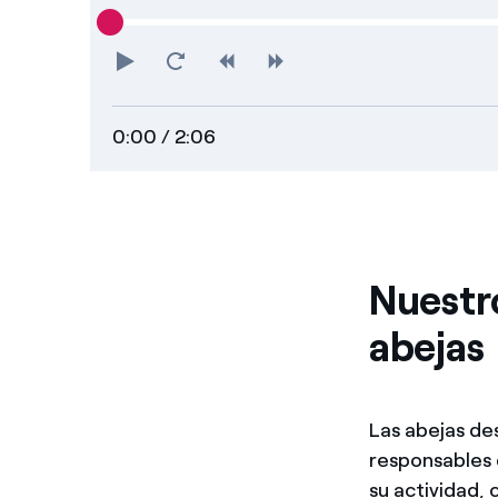
Play
Reiniciar
Rebobinar
Adelantar
0:00
/ 2:06
Nuestr
abejas
Las abejas de
responsables
su actividad,