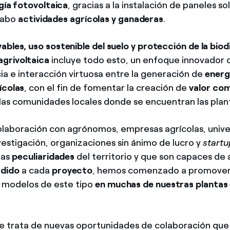
gía fotovoltaica
, gracias a la instalación de paneles s
 cabo
actividades agrícolas y ganaderas
.
bles, uso sostenible del suelo y protección de la biod
agrivoltaica
incluye todo esto, un enfoque innovador
ia e interacción virtuosa entre la generación de
energí
ícolas
, con el fin de fomentar la creación de
valor co
y las comunidades locales donde se encuentran las plan
colaboración con agrónomos, empresas agrícolas, unive
vestigación, organizaciones sin ánimo de lucro y
startu
las
peculiaridades
del territorio y que son capaces de 
adido
a cada
proyecto
, hemos comenzado a promover
 modelos de este tipo
en muchas de nuestras plantas 
e trata de nuevas oportunidades de colaboración qu