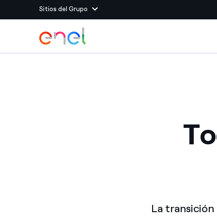
Sitios del Grupo
Dirígete al contenido principal
Sitios del Grupo
Enel Green Power
Producimos energía lim
Enel Global Energy and
Menos riesgos para el c
commodity
Commodity
Management
To
Enel Open Innovability®
Un ecosistema global q
Innovability® para impul
Enel Global Procurement
Maximizamos la creación
relación con nuestros 
Enel Foundation
La plataforma de conoc
La transición
energía limpia