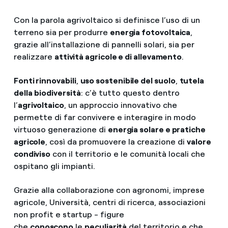
Con la parola agrivoltaico si definisce l’uso di un
terreno sia per produrre
energia fotovoltaica
,
grazie all’installazione di pannelli solari, sia per
realizzare
attività agricole e di allevamento
.
Fonti rinnovabili
,
uso sostenibile del suolo
,
tutela
della
biodiversità
: c’è tutto questo dentro
l’
agrivoltaico
, un approccio innovativo che
permette di far convivere e interagire in modo
virtuoso generazione di
energia solare e pratiche
agricole
, così da promuovere la creazione di
valore
condiviso
con il territorio e le comunità locali che
ospitano gli impianti.
Grazie alla collaborazione con agronomi, imprese
agricole, Università, centri di ricerca, associazioni
non profit e startup - figure
che
conoscono
le
peculiarità
del territorio e che