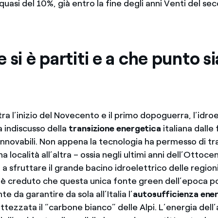
asi del 10%, già entro la fine degli anni Venti del sec
 si è partiti e a che punto s
tra l’inizio del Novecento e il primo dopoguerra, l’idro
a indiscusso della
transizione energetica
italiana dalle f
rinnovabili. Non appena la tecnologia ha permesso di t
a località all’altra – ossia negli ultimi anni dell’Ottocen
o a sfruttare il grande bacino idroelettrico delle region
si è creduto che questa unica fonte green dell’epoca 
e da garantire da sola all’Italia l’
autosufficienza ene
ttezzata il “carbone bianco” delle Alpi. L’energia dell