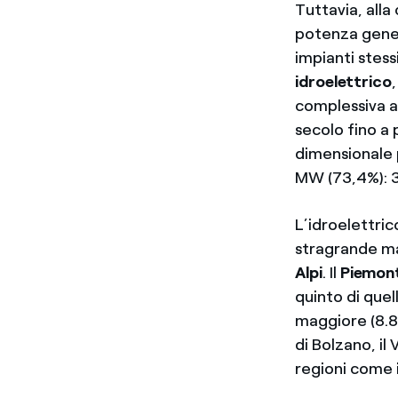
Tuttavia, all
potenza genera
impianti stess
idroelettrico
complessiva a 
secolo fino a
dimensionale 
MW (73,4%): 3
L’idroelettric
stragrande mag
Alpi
. Il
Piemon
quinto di quell
maggiore (8.
di Bolzano, il 
regioni come i