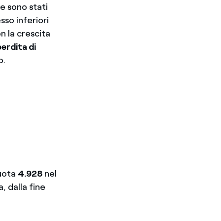
e sono stati
sso inferiori
n la crescita
perdita di
o.
quota
4.928
nel
a, dalla fine