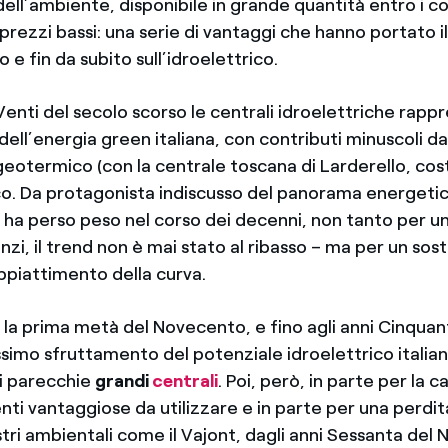
dell’ambiente, disponibile in grande quantità entro i co
 prezzi bassi: una serie di vantaggi che hanno portato i
 e fin da subito sull’idroelettrico.
 Venti del secolo scorso le centrali idroelettriche rap
 dell’energia green italiana, con contributi minuscoli da
geotermico (con la centrale toscana di Larderello, cost
ico. Da protagonista indiscusso del panorama energetic
o ha perso peso nel corso dei decenni, non tanto per un
nzi, il trend non è mai stato al ribasso – ma per un sos
ppiattimento della curva.
la prima metà del Novecento, e fino agli anni Cinquanta
ssimo sfruttamento del potenziale idroelettrico italian
i parecchie
grandi
centrali
. Poi, però, in parte per la c
enti vantaggiose da utilizzare e in parte per una perdit
tri ambientali come il Vajont, dagli anni Sessanta del