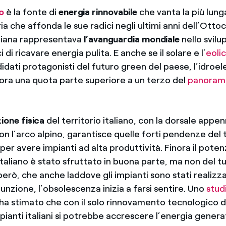
o
è la fonte di
energia rinnovabile
che vanta la più lung
oria che affonda le sue radici negli ultimi anni dell’Ot
taliana rappresentava
l’avanguardia mondiale
nello svilu
i di ricavare energia pulita. E anche se il solare e l’
eoli
didati protagonisti del futuro green del paese, l’idroel
ra una quota parte superiore a un terzo del
panoram
ione fisica
del territorio italiano, con la dorsale appen
on l’arco alpino, garantisce quelle forti pendenze del
per avere impianti ad alta produttività. Finora il poten
italiano è stato sfruttato in buona parte, ma non del tu
 però, che anche laddove gli impianti sono stati realizza
unzione, l’obsolescenza inizia a farsi sentire. Uno
stud
ha stimato che con il solo rinnovamento tecnologico 
pianti italiani si potrebbe accrescere l’energia genera