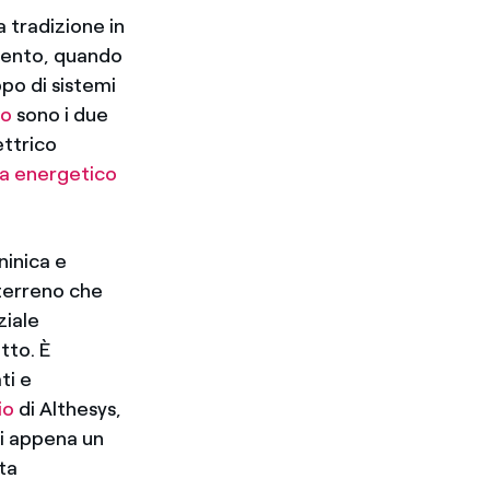
a tradizione in
tocento, quando
ppo di sistemi
co
sono i due
ettrico
a energetico
ninica e
 terreno che
ziale
tto. È
ti e
io
di Althesys,
di appena un
ta