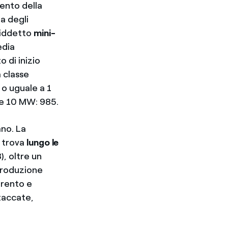
mento della
a degli
osiddetto
mini-
edia
 di inizio
 classe
 o uguale a 1
 e 10 MW: 985.
ano. La
i trova
lungo le
), oltre un
produzione
Trento e
staccate,