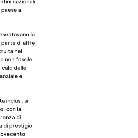
nfini nazionali
l paese a
presentavano la
 parte di altre
ruita nel
o non fossile,
 calo delle
tanziale e
 inclusi, si
o, con la
arenza di
a di prestigio
 Novecento