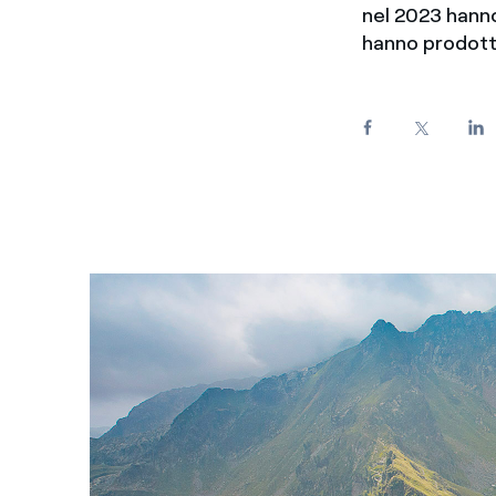
nel 2023 hanno
Enel Cuore
Apoyamos las iniciativa
hanno prodotto
Ethical Channel
Formas de denunciar por
políticas