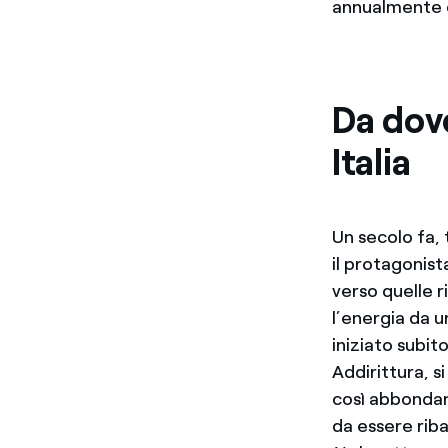
annualmente qu
Da dove
Italia
Un secolo fa, 
il protagonist
verso quelle 
l’energia da un
iniziato subit
Addirittura, 
così abbondant
da essere riba