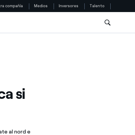
ra compañía
Medios
Inversores
Talento
Siga con nosotros
Facebook
Twitter
YouTube
a si
LinkedIn
Instagram
ate al nord e