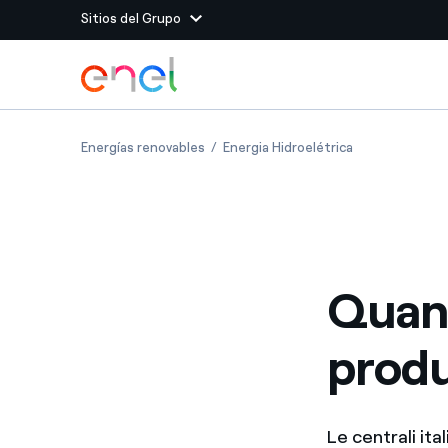
Sitios del Grupo
Dirígete al contenido principal
Sitios del Grupo
Quanta energia idroelettrica si produce 
Quanta energia 
Energías renovables
Energia Hidroelétrica
Enel Green Power
Producimos energía lim
Enel Global Energy and
Menos riesgos para el c
commodity
Commodity
Management
Quant
Enel Open Innovability®
Un ecosistema global q
Innovability® para impul
produ
Enel Global Procurement
Maximizamos la creación
relación con nuestros 
Enel Foundation
La plataforma de conoc
Le centrali it
energía limpia