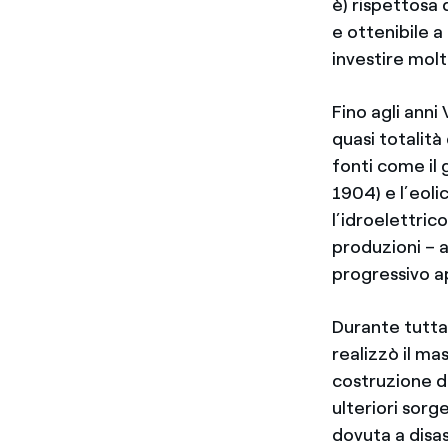
è) rispettosa 
e ottenibile a
investire molto
Fino agli anni
quasi totalità
fonti come il 
1904) e l’eol
l’idroelettric
produzioni – a
progressivo a
Durante tutta 
realizzò il ma
costruzione d
ulteriori sorg
dovuta a disas