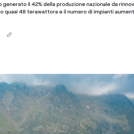
 generato il 42% della produzione nazionale da rinnova
México
s de las ONG
 quasi 48 terawattora e il numero di impianti aument
Norteamérica
 infracción de nuestras