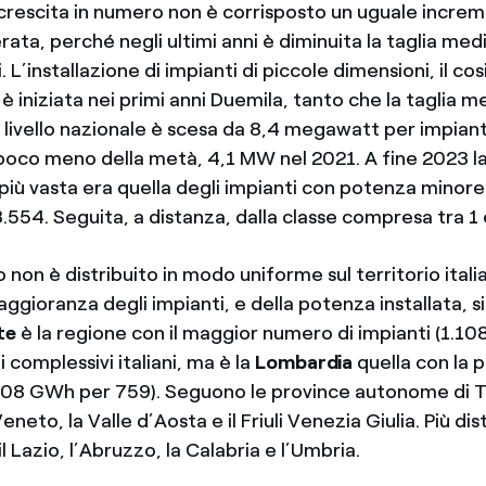
a crescita in numero non è corrisposto un uguale incre
ta, perché negli ultimi anni è diminuita la taglia medi
i. L’installazione di impianti di piccole dimensioni, il c
, è iniziata nei primi anni Duemila, tanto che la taglia m
livello nazionale è scesa da 8,4 megawatt per impianto
 poco meno della metà, 4,1 MW nel 2021. A fine 2023 la
più vasta era quella degli impianti con potenza minore
.554. Seguita, a distanza, dalla classe compresa tra 1
o non è distribuito in modo uniforme sul territorio itali
gioranza degli impianti, e della potenza installata, s
te
è la regione con il maggior numero di impianti (1.108
i complessivi italiani, ma è la
Lombardia
quella con la 
808 GWh per 759). Seguono le province autonome di 
Veneto, la Valle d’Aosta e il Friuli Venezia Giulia. Più di
l Lazio, l’Abruzzo, la Calabria e l’Umbria.