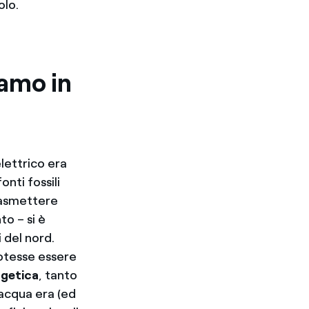
olo.
iamo in
elettrico era
onti fossili
rasmettere
to – si è
i del nord.
potesse essere
rgetica
, tanto
’acqua era (ed