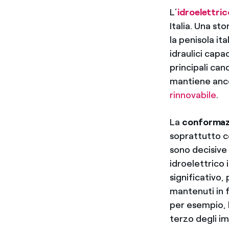
L’
idroelettric
Italia. Una st
la penisola i
idraulici capac
principali can
mantiene anco
rinnovabile
.
La
conformaz
soprattutto c
sono decisive 
idroelettrico 
significativo,
mantenuti in f
per esempio, 
terzo degli im