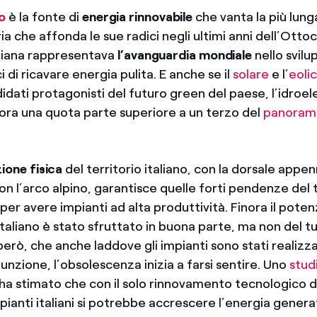
o
è la fonte di
energia rinnovabile
che vanta la più lung
oria che affonda le sue radici negli ultimi anni dell’Ot
taliana rappresentava
l’avanguardia mondiale
nello svilu
i di ricavare energia pulita. E anche se il
solare
e l’
eoli
didati protagonisti del futuro green del paese, l’idroel
ra una quota parte superiore a un terzo del
panoram
ione fisica
del territorio italiano, con la dorsale appen
on l’arco alpino, garantisce quelle forti pendenze del
per avere impianti ad alta produttività. Finora il poten
italiano è stato sfruttato in buona parte, ma non del tu
 però, che anche laddove gli impianti sono stati realizza
unzione, l’obsolescenza inizia a farsi sentire. Uno
stud
ha stimato che con il solo rinnovamento tecnologico 
pianti italiani si potrebbe accrescere l’energia genera