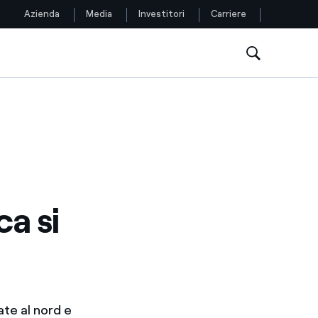
Azienda
Media
Investitori
Carriere
Seguici
Facebook
Twitter
YouTube
a si
LinkedIn
Instagram
TikTok
ate al nord e