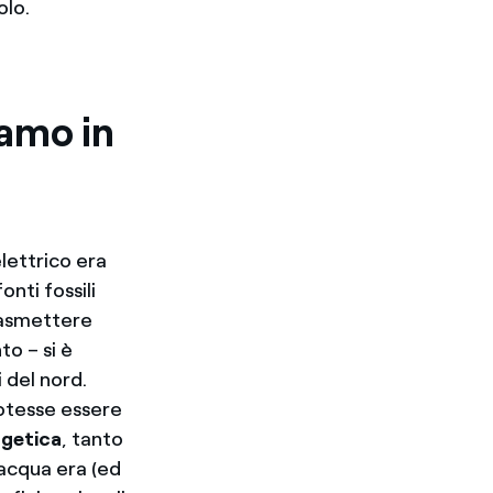
olo.
iamo in
elettrico era
onti fossili
rasmettere
to – si è
i del nord.
potesse essere
rgetica
, tanto
’acqua era (ed