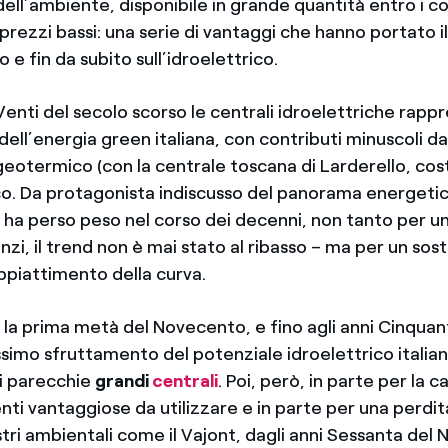
dell’ambiente, disponibile in grande quantità entro i co
 prezzi bassi: una serie di vantaggi che hanno portato i
 e fin da subito sull’idroelettrico.
 Venti del secolo scorso le centrali idroelettriche rap
 dell’energia green italiana, con contributi minuscoli da
geotermico (con la centrale toscana di Larderello, cost
ico. Da protagonista indiscusso del panorama energetic
o ha perso peso nel corso dei decenni, non tanto per un
nzi, il trend non è mai stato al ribasso – ma per un sos
ppiattimento della curva.
la prima metà del Novecento, e fino agli anni Cinquanta
ssimo sfruttamento del potenziale idroelettrico italian
i parecchie
grandi
centrali
. Poi, però, in parte per la c
enti vantaggiose da utilizzare e in parte per una perdit
tri ambientali come il Vajont, dagli anni Sessanta del