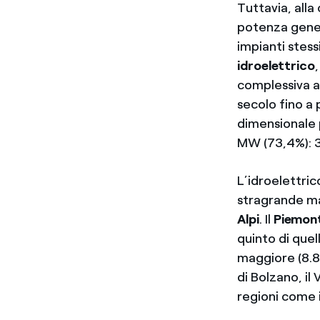
Tuttavia, all
potenza genera
impianti stess
idroelettrico
complessiva a 
secolo fino a
dimensionale 
MW (73,4%): 3
L’idroelettric
stragrande mag
Alpi
. Il
Piemon
quinto di quell
maggiore (8.
di Bolzano, il 
regioni come i