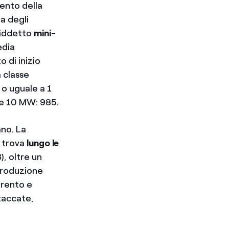
mento della
a degli
osiddetto
mini-
edia
 di inizio
 classe
 o uguale a 1
 e 10 MW: 985.
ano. La
i trova
lungo le
), oltre un
produzione
Trento e
staccate,