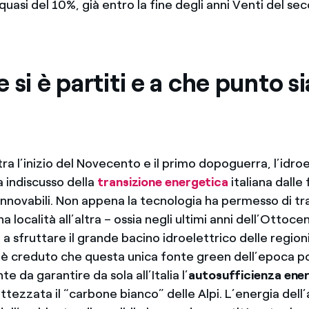
asi del 10%, già entro la fine degli anni Venti del sec
 si è partiti e a che punto s
tra l’inizio del Novecento e il primo dopoguerra, l’idro
a indiscusso della
transizione energetica
italiana dalle f
rinnovabili. Non appena la tecnologia ha permesso di t
a località all’altra – ossia negli ultimi anni dell’Ottocen
o a sfruttare il grande bacino idroelettrico delle region
si è creduto che questa unica fonte green dell’epoca 
e da garantire da sola all’Italia l’
autosufficienza ene
ttezzata il “carbone bianco” delle Alpi. L’energia dell