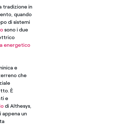
a tradizione in
tocento, quando
ppo di sistemi
co
sono i due
ettrico
a energetico
ninica e
 terreno che
ziale
tto. È
ti e
io
di Althesys,
di appena un
ta