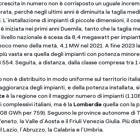
a crescita in numero non è corrisposto un uguale incre
ta, perché negli ultimi anni è diminuita la taglia medi
i. L’installazione di impianti di piccole dimensioni, il c
, è iniziata nei primi anni Duemila, tanto che la taglia m
livello nazionale è scesa da 8,4 megawatt per impianto
 poco meno della metà, 4,1 MW nel 2021. A fine 2023 la
più vasta era quella degli impianti con potenza minore
.554. Seguita, a distanza, dalla classe compresa tra 1
o non è distribuito in modo uniforme sul territorio itali
gioranza degli impianti, e della potenza installata, s
te
è la regione con il maggior numero di impianti (1.108
i complessivi italiani, ma è la
Lombardia
quella con la 
808 GWh per 759). Seguono le province autonome di 
Veneto, la Valle d’Aosta e il Friuli Venezia Giulia. Più di
l Lazio, l’Abruzzo, la Calabria e l’Umbria.