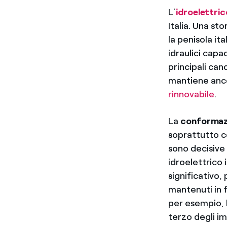
L’
idroelettric
Italia. Una st
la penisola i
idraulici capac
principali can
mantiene anco
rinnovabile
.
La
conformaz
soprattutto c
sono decisive 
idroelettrico 
significativo,
mantenuti in f
per esempio, 
terzo degli im