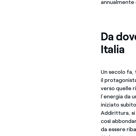
annualmente qu
Da dove
Italia
Un secolo fa, 
il protagonist
verso quelle 
l’energia da un
iniziato subit
Addirittura, 
così abbondant
da essere riba