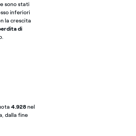
e sono stati
sso inferiori
n la crescita
perdita di
o.
quota
4.928
nel
a, dalla fine