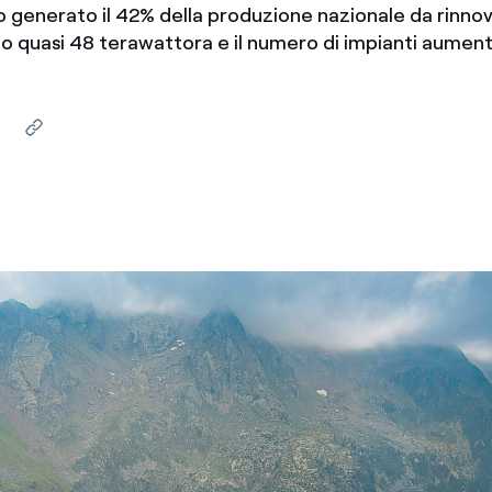
 generato il 42% della produzione nazionale da rinnova
Messico
 delle organizzazioni non
 quasi 48 terawattora e il numero di impianti aument
Nord America
violazioni delle nostre policy
elettricità in Italia