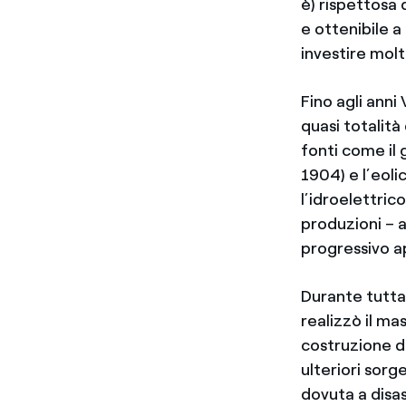
è) rispettosa 
e ottenibile a
investire molto
Fino agli anni
quasi totalità
fonti come il 
1904) e l’eol
l’idroelettric
produzioni – a
progressivo a
Durante tutta 
realizzò il ma
costruzione d
ulteriori sorg
dovuta a disas