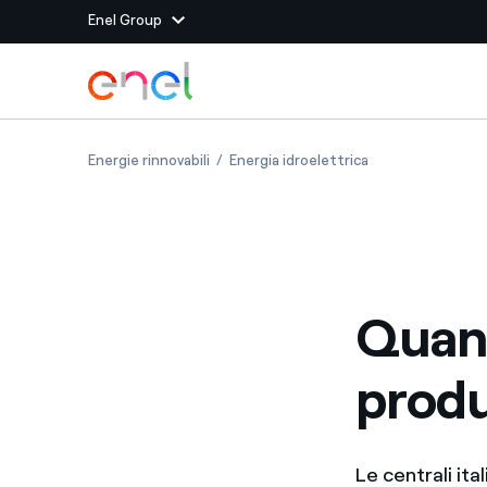
Enel Group
Vai al contenuto principale
Siti del Gruppo
Quanta energia idroelettrica si produce in
Quanta energia idr
Energie rinnovabili
Energia idroelettrica
Enel Green Power
Produciamo energia pulit
Enel Global Energy and
Mitighiamo i rischi della
delle commodity
Commodity
Management
Quant
Enel Open Innovability®
Un ecosistema globale p
con l'Innovability®
produ
Enel Global Procurement
Massimizziamo la creazio
rapporto con i nostri for
Enel Foundation
La piattaforma di cono
Le centrali it
energia pulita