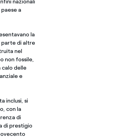
nfini nazionali
l paese a
presentavano la
 parte di altre
ruita nel
o non fossile,
 calo delle
tanziale e
 inclusi, si
o, con la
arenza di
a di prestigio
 Novecento