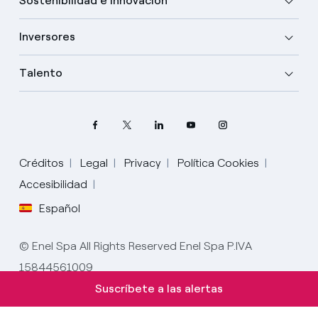
Sostenibilidad e innovación
Inversores
Talento
Créditos
Legal
Privacy
Política Cookies
Elige tu idioma
Accesibilidad
Español
Inglés
© Enel Spa All Rights Reserved Enel Spa P.IVA
Español
15844561009
Italiano
Suscríbete a las alertas