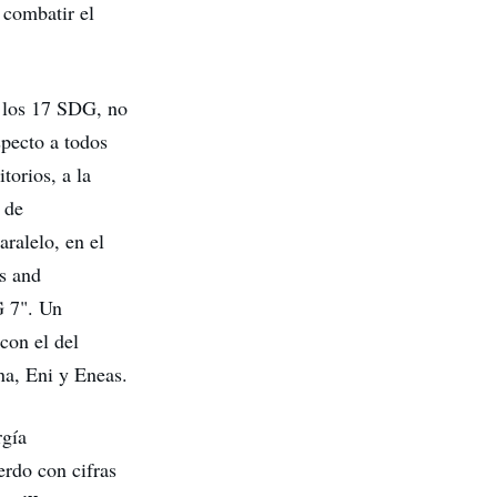
 combatir el
e los 17 SDG, no
specto a todos
torios, a la
a de
aralelo, en el
s and
G 7". Un
con el del
na, Eni y Eneas.
rgía
erdo con cifras