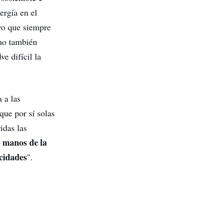
ergía en el
vo que siempre
omo también
e difícil la
 a las
que por sí solas
idas las
 manos de la
acidades
".