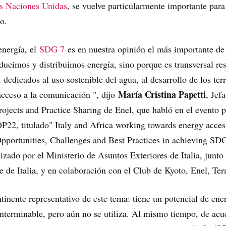
as Naciones Unidas
, se vuelve particularmente importante para
o.
energía, el
SDG 7
es en nuestra opinión el más importante d
ducimos y distribuimos energía, sino porque es transversal re
edicados al uso sostenible del agua, al desarrollo de los terri
María Cristina Papetti
acceso a la comunicación ", dijo
, Jef
rojects and Practice Sharing de Enel, que habló en el evento p
P22, titulado" Italy and Africa working towards energy acces
 Opportunities, Challenges and Best Practices in achieving SD
zado por el Ministerio de Asuntos Exteriores de Italia, junto 
de Italia, y en colaboración con el Club de Kyoto, Enel, Ter
tinente representativo de este tema: tiene un potencial de ene
nterminable, pero aún no se utiliza. Al mismo tiempo, de acu