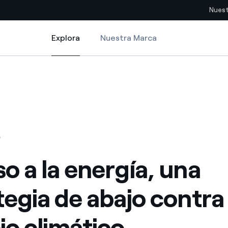
Nuest
Explora
Nuestra Marca
Explora
Sitios del país
o contra el cambio climático
 estrategia de abajo contra el cambio climático
pia con recursos renovables
Americas
omercio global de los
Argentina
Brasil
6
ue saca partido de
Chile
sar el futuro
o a la energía, una
Colombia
 de valor gracias a la
tegia de abajo contra 
proveedores
Iberia
imiento para un mundo de
o climático
Italia