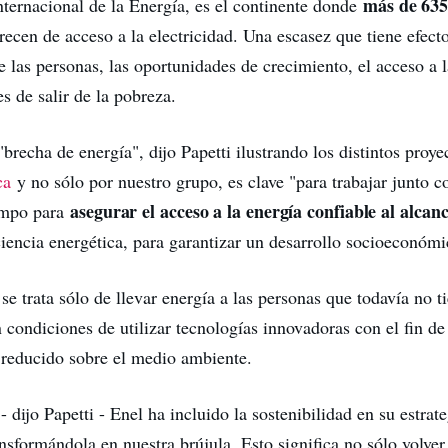
más de 635
nternacional de la Energía, es el continente donde
recen de acceso a la electricidad. Una escasez que tiene efect
e las personas, las oportunidades de crecimiento, el acceso a 
s de salir de la pobreza.
"brecha de energía", dijo Papetti ilustrando los distintos proy
ca
y no sólo por nuestro grupo, es clave "para trabajar junto c
asegurar el acceso a la energía confiable al alcan
campo para
ciencia energética, para garantizar un desarrollo socioeconómi
 se trata sólo de llevar energía a las personas que todavía no t
 condiciones de utilizar tecnologías innovadoras con el fin de 
reducido sobre el medio ambiente.
- dijo Papetti - Enel ha incluido la sostenibilidad en su estrat
nsformándola en nuestra brújula. Esto significa no sólo volver