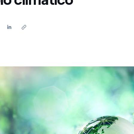
México
s de las ONG
Norteamérica
 infracción de nuestras