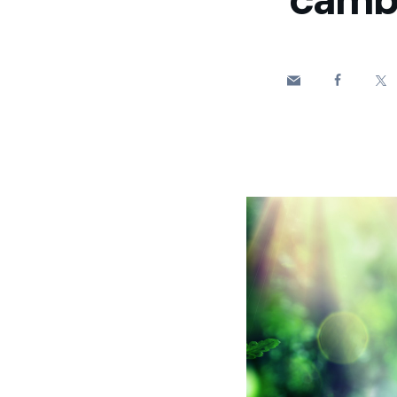
Enel Cuore
Apoyamos las iniciativa
Ethical Channel
Formas de denunciar por
políticas