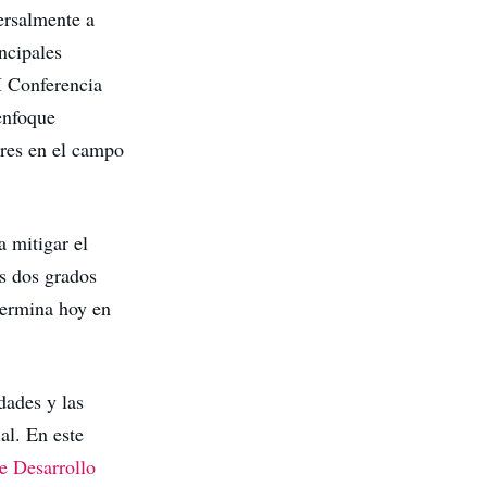
versalmente a
incipales
I Conferencia
enfoque
ores en el campo
 mitigar el
s dos grados
termina hoy en
dades y las
al. En este
e Desarrollo