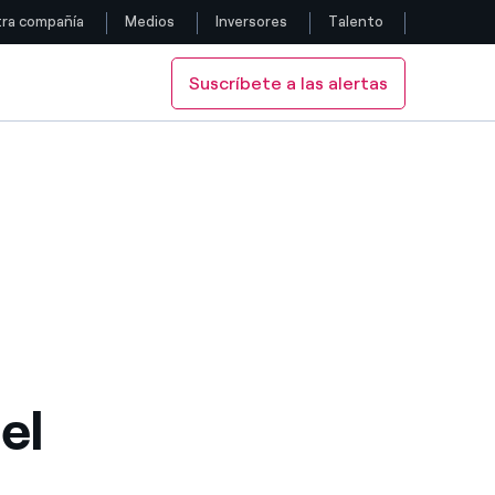
ra compañía
Medios
Inversores
Talento
Suscríbete a las alertas
Siga con nosotros
Facebook
Twitter
YouTube
LinkedIn
Instagram
el