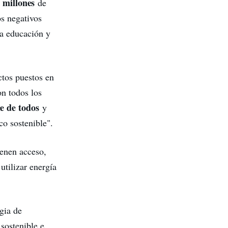
 millones
de
os negativos
la educación y
ectos puestos en
on todos los
ce de todos
y
co sostenible".
ienen acceso,
utilizar energía
egia de
 sostenible e