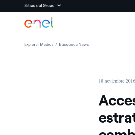
Sitios del Grupo
Dirígete al contenido principal
Sitios del Grupo
Acceso a la energía, una estrategia de abaj
Acceso a la energía, una
Explorar Medios
Búsqueda News
Enel Green Power
Producimos energía lim
Enel Global Energy and
Menos riesgos para el c
commodity
Commodity
Management
18 noviembre 201
Enel Open Innovability®
Un ecosistema global q
Innovability® para impul
Acces
Enel Global Procurement
Maximizamos la creación
estra
relación con nuestros 
Enel Foundation
La plataforma de conoc
cambi
energía limpia