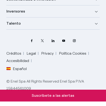
Inversores
Talento
Créditos
Legal
Privacy
Política Cookies
Elige tu idioma
Accesibilidad
Español
Inglés
© Enel Spa All Rights Reserved Enel Spa P.IVA
Español
15844561009
Italiano
Suscríbete a las alertas