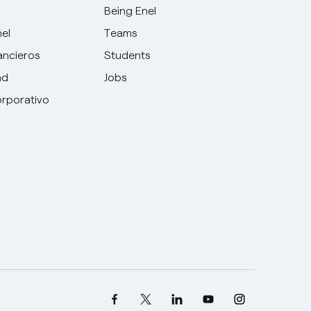
Being Enel
nel
Teams
ancieros
Students
ad
Jobs
rporativo