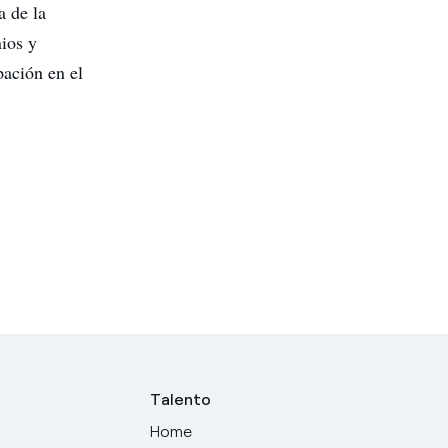
a de la
ios y
pación en el
Talento
Home