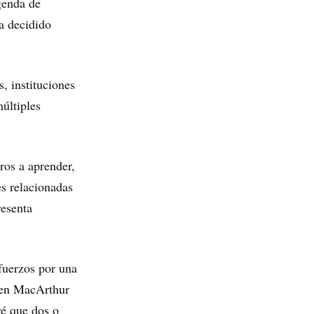
genda de
a decidido
, instituciones
últiples
ros a aprender,
es relacionadas
resenta
fuerzos por una
llen MacArthur
vé que dos o