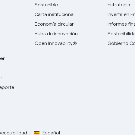
Sostenible
Estrategia
Carta institucional
Invertir en E
Economía circular
Informes fin
Hubs de innovación
Sostenibilid
Open Innovability®
Gobierno Co
er
r
Elige tu idioma
deporte
Inglés
Español
Italiano
Accesibilidad
Español