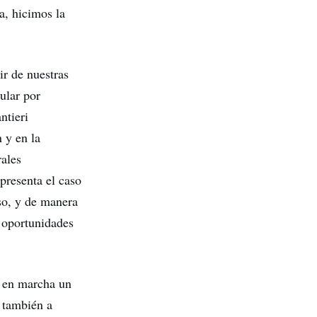
a, hicimos la
r de nuestras
cular por
ntieri
n y en la
rales
presenta el caso
aso, y de manera
s oportunidades
o en marcha un
 también a