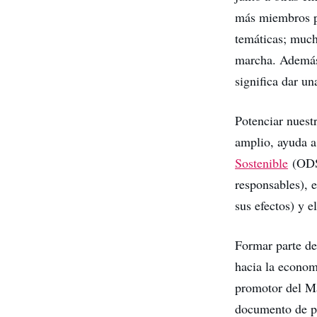
más miembros pu
temáticas; much
marcha. Además,
significa dar un
Potenciar nuest
amplio, ayuda a
Sostenible
(ODS)
responsables), 
sus efectos) y e
Formar parte de
hacia la econom
promotor del Ma
documento de po