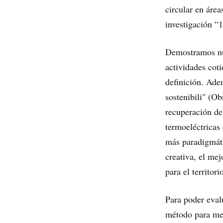
circular en áre
investigación “
Demostramos nue
actividades coti
definición. Ade
sostenibili" (Ob
recuperación de
termoeléctricas 
más paradigmáti
creativa, el me
para el territori
Para poder eval
método para med