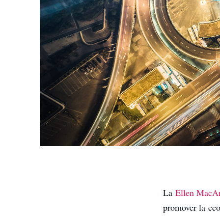
La
Ellen MacAr
promover la eco