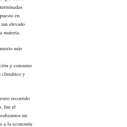
eterminadas
 puesto en
 tan elevado
ta materia.
ontexto más
cción y consumo
 climático y
estro recorrido
, fue el
realizamos un
do a la economía