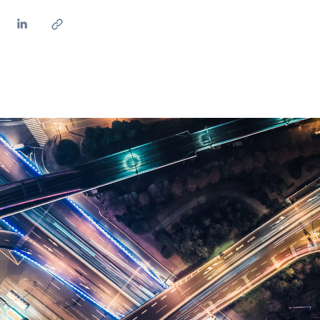
México
s de las ONG
Norteamérica
 infracción de nuestras