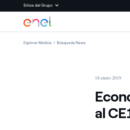
Sitios del Grupo
Dirígete al contenido principal
Sitios del Grupo
Economía circular: Enel se une al CE100
Economía circular: Enel 
Explorar Medios
Búsqueda News
Enel Green Power
Producimos energía lim
Enel Global Energy and
Menos riesgos para el c
commodity
Commodity
Management
18 enero 2019
Enel Open Innovability®
Un ecosistema global q
Innovability® para impul
Econo
Enel Global Procurement
Maximizamos la creación
al C
relación con nuestros 
Enel Foundation
La plataforma de conoc
energía limpia