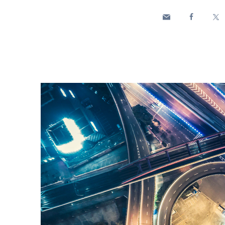
Enel Cuore
Apoyamos las iniciativa
Ethical Channel
Formas de denunciar por
políticas