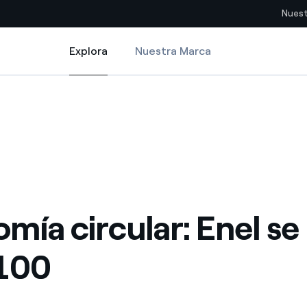
Nuest
Explora
Nuestra Marca
Explora
Sitios del país
se une al CE100
pia con recursos renovables
Americas
omercio global de los
Argentina
Brasil
ue saca partido de
Chile
sar el futuro
mía circular: Enel se
Colombia
 de valor gracias a la
E100
proveedores
Iberia
imiento para un mundo de
Italia