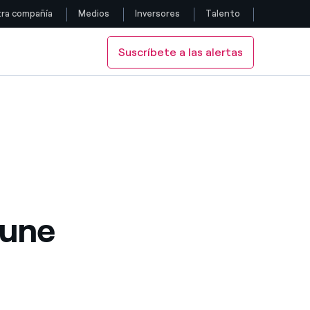
ra compañía
Medios
Inversores
Talento
Suscríbete a las alertas
Siga con nosotros
Facebook
Twitter
YouTube
LinkedIn
 une
Instagram