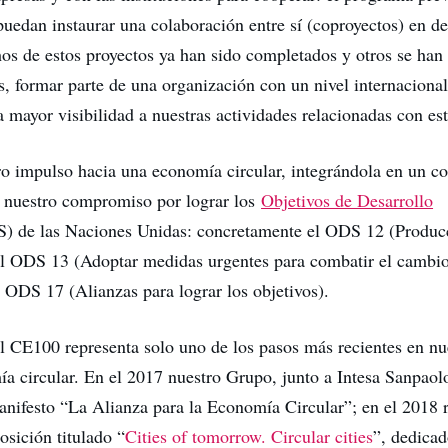
edan instaurar una colaboración entre sí (coproyectos) en d
os de estos proyectos ya han sido completados y otros se han
 formar parte de una organización con un nivel internacional
a mayor visibilidad a nuestras actividades relacionadas con es
ro impulso hacia una economía circular, integrándola en un c
 nuestro compromiso por lograr los
Objetivos de Desarrollo
 de las Naciones Unidas: concretamente el ODS 12 (Produ
el ODS 13 (Adoptar medidas urgentes para combatir el cambio
l ODS 17 (Alianzas para lograr los objetivos).
l CE100 representa solo uno de los pasos más recientes en nu
ía circular. En el 2017 nuestro Grupo, junto a Intesa Sanpaolo
nifesto “La Alianza para la Economía Circular”; en el 2018 
sición titulado “
Cities of tomorrow. Circular cities
”, dedica