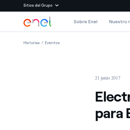
Sitios del Grupo
Dirígete al contenido principal
Sobre Enel
Nuestro 
Sitios del Grupo
Electrificación, una estrategia para Europa
Electrificación, una estrategia para Eu
Historias
Eventos
Enel Green Power
Producimos energía lim
Enel Global Energy and
Menos riesgos para el c
commodity
Commodity
Management
21 junio 2017
Enel Open Innovability®
Un ecosistema global q
Innovability® para impul
Elect
Enel Global Procurement
Maximizamos la creación
para 
relación con nuestros 
Enel Foundation
La plataforma de conoc
energía limpia