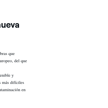
nueva
abras que
europeo, del que
tenible y
 más difíciles
ontaminación en