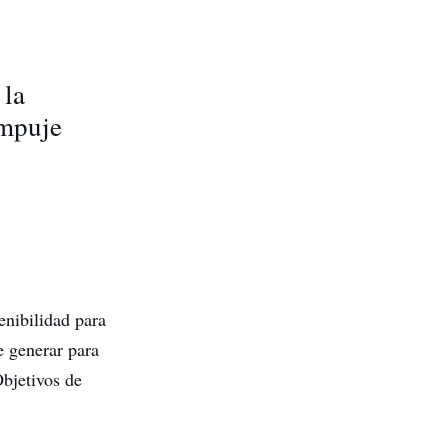
 la
empuje
tenibilidad para
e generar para
Objetivos de