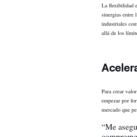
La flexibilidad 
sinergias entre 
industriales co
allá de los límit
Acelera
Para crear valo
empezar por fort
mercado que per
“Me asegur
comprometa