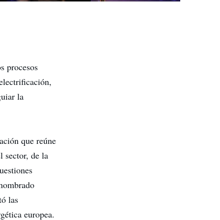
os procesos
electrificación,
uiar la
iación que reúne
 sector, de la
cuestiones
 nombrado
tó las
rgética europea.