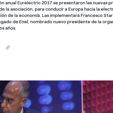
ón anual Eurelectric 2017 se presentaron las nuevas p
México
s de las ONG
de la asociación, para conducir a Europa hacia la electr
ión de la economía. Las implementará Francesco Star
Norteamérica
 infracción de nuestras
egado de Enel, nombrado nuevo presidente de la orga
os años.