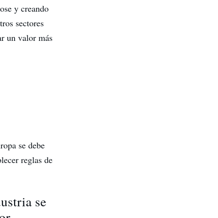
ndose y creando
tros sectores
ar un valor más
uropa se debe
blecer reglas de
ustria se
or