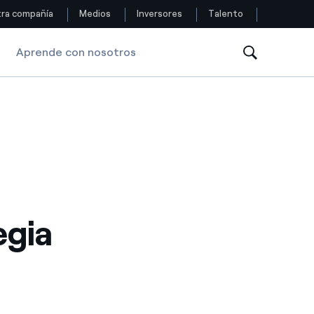
ra compañía
Medios
Inversores
Talento
Aprende con nosotros
Siga con nosotros
Facebook
Twitter
YouTube
LinkedIn
egia
Instagram