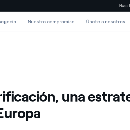
Nuest
negocio
Nuestro compromiso
Únete a nosotros
Sitios del país
ropa
pia con recursos renovables
Americas
omercio global de los
Argentina
Brasil
ue saca partido de
Chile
sar el futuro
rificación, una estrat
Colombia
 de valor gracias a la
Europa
proveedores
Iberia
imiento para un mundo de
Italia