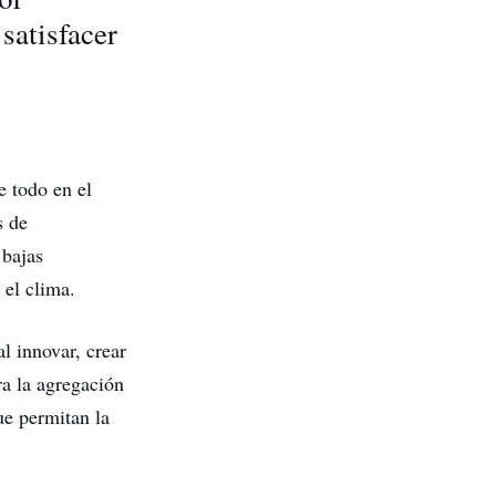
satisfacer
re todo en el
s de
 bajas
el clima.
l innovar, crear
a la agregación
ue permitan la