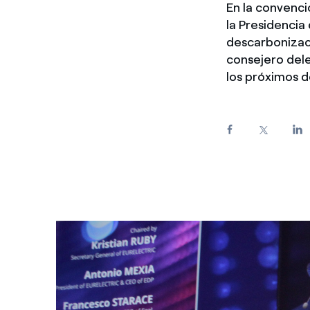
En la convenci
Enel Cuore
Apoyamos las iniciativa
la Presidencia 
descarbonizac
Ethical Channel
Formas de denunciar por
consejero del
políticas
los próximos d