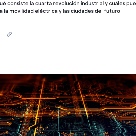
é consiste la cuarta revolución industrial y cuáles pu
México
s de las ONG
a la movilidad eléctrica y las ciudades del futuro
Norteamérica
 infracción de nuestras