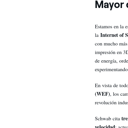
Mayor 
Estamos en la e
Internet of 
la
con mucho más al
impresión en 3D
de energía, ord
experimentando 
En vista de tod
(WEF)
, los ca
revolución indu
tre
Schwab cita
velocidad
: act