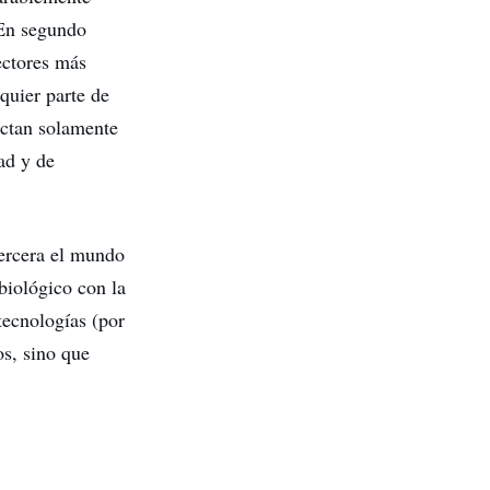
 En segundo
ectores más
quier parte de
ectan solamente
ad y de
tercera el mundo
biológico con la
tecnologías (por
os, sino que