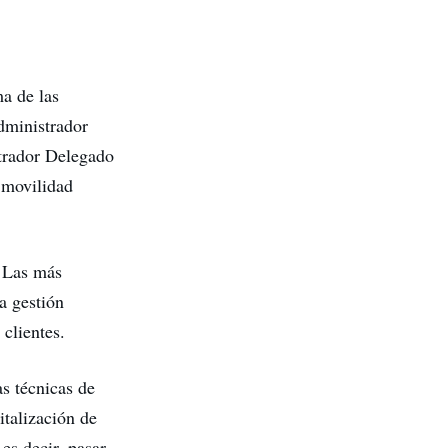
a de las
dministrador
trador Delegado
a movilidad
. Las más
la gestión
 clientes.
as técnicas de
italización de
es decir, pasar