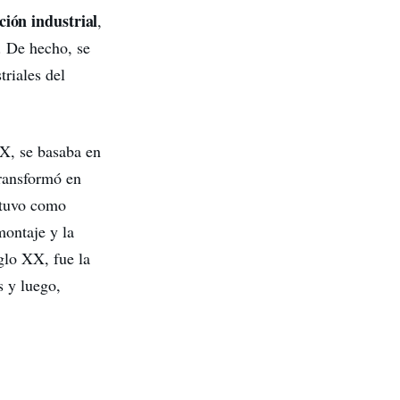
ción industrial
,
. De hecho, se
triales del
IX, se basaba en
transformó en
, tuvo como
montaje y la
glo XX, fue la
s y luego,