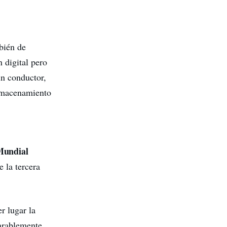
mbién de
n digital pero
in conductor,
almacenamiento
Mundial
 la tercera
r lugar la
arablemente