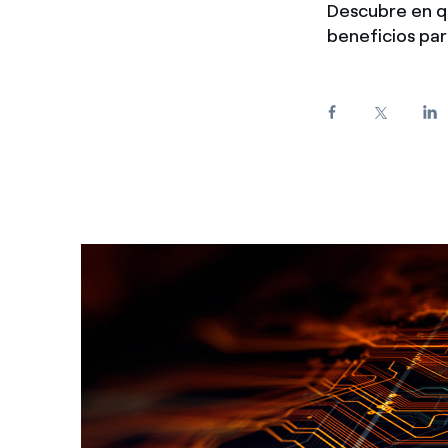
Descubre en qu
Enel Cuore
Apoyamos las iniciativa
beneficios par
Ethical Channel
Formas de denunciar por
políticas