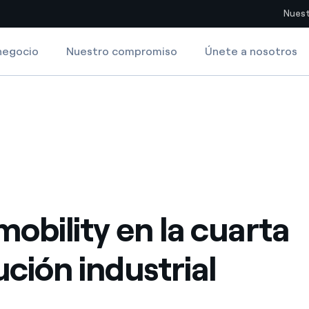
Nuest
negocio
Nuestro compromiso
Únete a nosotros
Sitios del país
industrial
pia con recursos renovables
Americas
omercio global de los
Argentina
Brasil
ue saca partido de
Chile
sar el futuro
mobility en la cuarta
Colombia
 de valor gracias a la
ución industrial
proveedores
Iberia
imiento para un mundo de
Italia