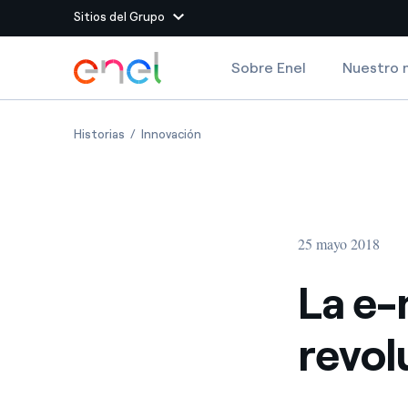
Sitios del Grupo
Dirígete al contenido principal
Sobre Enel
Nuestro 
Sitios del Grupo
La e-mobility en la cuarta revolución industrial
La e-mobility en la cuarta revolución 
Historias
Innovación
Enel Green Power
Producimos energía lim
Enel Global Energy and
Menos riesgos para el c
commodity
Commodity
Management
25 mayo 2018
Enel Open Innovability®
Un ecosistema global q
Innovability® para impul
La e-
Enel Global Procurement
Maximizamos la creación
revol
relación con nuestros 
Enel Foundation
La plataforma de conoc
energía limpia