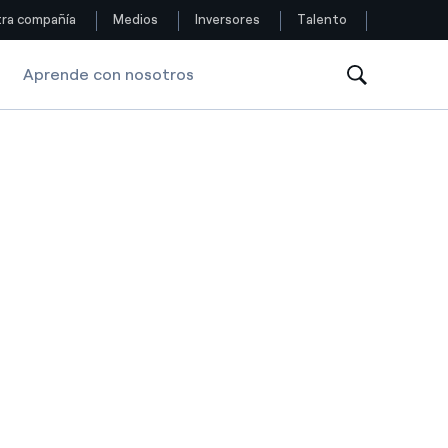
ra compañía
Medios
Inversores
Talento
Aprende con nosotros
Siga con nosotros
Facebook
Twitter
YouTube
LinkedIn
Instagram