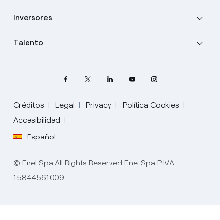
Inversores
Talento
Créditos
Legal
Privacy
Política Cookies
Elige tu idioma
Accesibilidad
Español
Inglés
© Enel Spa All Rights Reserved Enel Spa P.IVA
Español
15844561009
Italiano