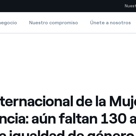
Nuest
negocio
Nuestro compromiso
Únete a nosotros
Sitios del país
ltan 130 años para la igualdad de género
cia: aún faltan 130 años para la igualdad de género
pia con recursos renovables
Americas
omercio global de los
Argentina
Brasil
ue saca partido de
Chile
sar el futuro
nternacional de la Muj
Colombia
 de valor gracias a la
encia: aún faltan 130 
proveedores
Iberia
imiento para un mundo de
la igualdad de género
Italia