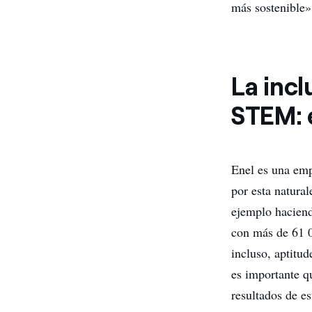
más sostenible»
La incl
STEM: e
Enel es una emp
por esta natural
ejemplo haciend
con más de 61 0
incluso, aptitu
es importante q
resultados de es