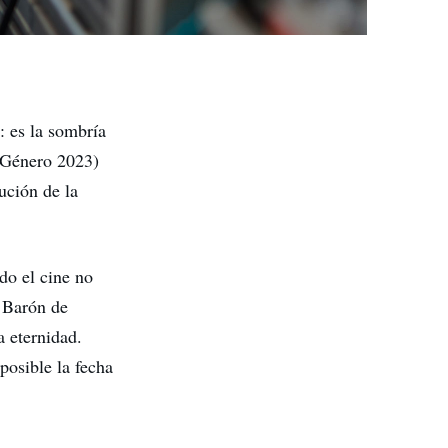
n: es la sombría
 Género 2023)
ución de la
do el cine no
l Barón de
 eternidad.
posible la fecha