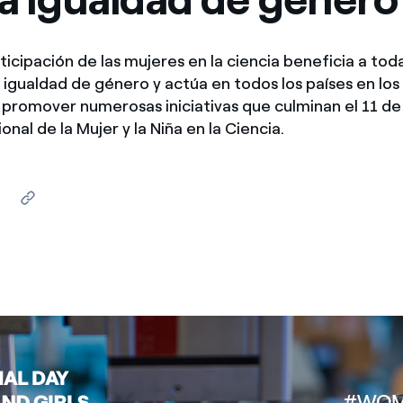
México
s de las ONG
icipación de las mujeres en la ciencia beneficia a toda
Norteamérica
 infracción de nuestras
a igualdad de género y actúa en todos los países en los
promover numerosas iniciativas que culminan el 11 de
ional de la Mujer y la Niña en la Ciencia.