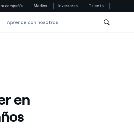
ra compañía
Medios
Inversores
Talento
Aprende con nosotros
Siga con nosotros
Facebook
Twitter
YouTube
LinkedIn
er en
Instagram
años