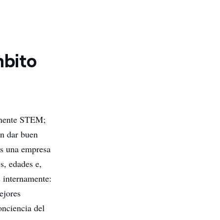
mbito
ponente STEM;
en dar buen
os una empresa
s, edades e,
s internamente:
ejores
onciencia del