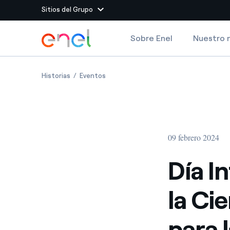
Sitios del Grupo
Dirígete al contenido principal
Sobre Enel
Nuestro 
Sitios del Grupo
Día Internacional de la Mujer en la Ciencia: aún fa
Día Internacional de la Mujer en la Cien
Historias
Eventos
Enel Green Power
Producimos energía lim
Enel Global Energy and
Menos riesgos para el c
commodity
Commodity
Management
09 febrero 2024
Enel Open Innovability®
Un ecosistema global q
Innovability® para impul
Día I
Enel Global Procurement
Maximizamos la creación
la Ci
relación con nuestros 
Enel Foundation
La plataforma de conoc
para 
energía limpia