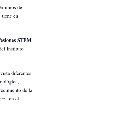
términos de
 tiene en
rofesiones STEM
el Instituto
vista diferentes
cnológica,
recimiento de la
erza en el