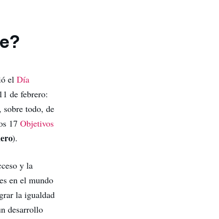
te?
ió el
Día
11 de febrero:
, sobre todo, de
los 17
Objetivos
nero
).
cceso y la
ades en el mundo
grar la igualdad
n desarrollo