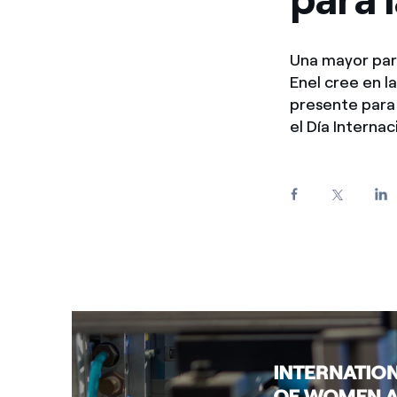
Enel Cuore
Apoyamos las iniciativa
Una mayor part
Ethical Channel
Formas de denunciar por
Enel cree en l
políticas
presente para 
el Día Internac