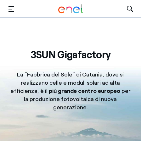
Vai al contenuto principale
Media
Investitori
3SUN Gigafactory
La “Fabbrica del Sole” di Catania, dove si
realizzano celle e moduli solari ad alta
efficienza, è il
più grande centro europeo
per
la produzione fotovoltaica di nuova
generazione.