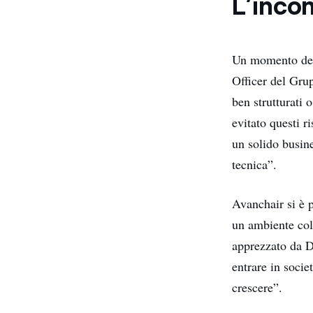
L’inco
Un momento decis
Officer del Gru
ben strutturati 
evitato questi r
un solido busine
tecnica”.
Avanchair si è 
un ambiente coll
apprezzato da D
entrare in socie
crescere”.