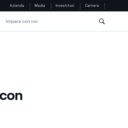
Azienda
Media
Investitori
Carriere
Impara con noi
Seguici
Facebook
Twitter
YouTube
LinkedIn
 con
Instagram
TikTok