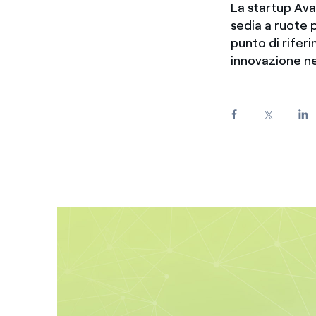
La startup Ava
Enel Cuore
Sosteniamo le iniziative
sedia a ruote p
profit
punto di riferi
innovazione nel
Ethical Channel
Il canale dove segnalare 
Archivio Storico
Raccontiamo la storia dell'