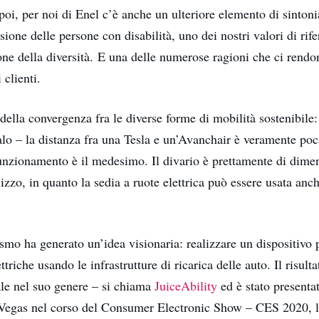
poi, per noi di Enel c’è anche un ulteriore elemento di sintonia
usione delle persone con disabilità, uno dei nostri valori di ri
one della diversità. E una delle numerose ragioni che ci rend
 clienti.
della convergenza fra le diverse forme di mobilità sostenibile
o – la distanza fra una Tesla e un’Avanchair è veramente poc
funzionamento è il medesimo. Il divario è prettamente di dimen
ilizzo, in quanto la sedia a ruote elettrica può essere usata anch
smo ha generato un’idea visionaria: realizzare un dispositivo p
ttriche usando le infrastrutture di ricarica delle auto. Il risult
ale nel suo genere – si chiama
JuiceAbility
ed è stato presenta
Vegas nel corso del Consumer Electronic Show – CES 2020, l