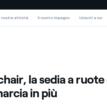
 nostre attività
Il nostro impegno
Unisciti a noi
Siti Paese
cia in più
a da fonti rinnovabili
Americas
 negoziazione internazionale
Argentina
Brasile
er dare energia al futuro
Cile
hair, la sedia a ruote
Colombia
ne di valore grazie al
arcia in più
nitori
Iberia
scenza per un mondo di
Italia