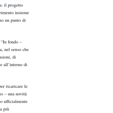
: il progetto
ferimento insieme
ono un punto di
: “In fondo –
a, nel senso che
sioni, di
e all’interno di
er ricaricare le
ato – una novità
to ufficialmente
a più