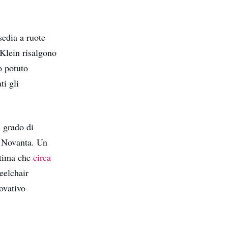
sedia a ruote
 Klein risalgono
o potuto
ti gli
l grado di
i Novanta. Un
stima che
circa
eelchair
ovativo