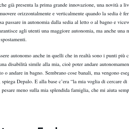
 che già presenta la prima grande innovazione, una novità a li
ò muovere orizzontalmente e verticalmente quando la sedia è f
sa passare in autonomia dalla sedia al letto o al bagno e vice
arantisce agli utenti una maggiore autonomia, ma anche una 
 spostamenti.
ssere autonomo anche in quelli che in realtà sono i punti più c
una disabilità simile alla mia, cioè poter andare autonomament
uto o andare in bagno. Sembrano cose banali, ma vengono ese
, spiega Depalo. E alla base c’era “la mia voglia di cercare di
i pesare meno sulla mia splendida famiglia, che mi aiuta semp