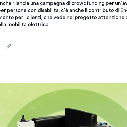
nchair lancia una campagna di crowdfunding per un’av
Messico
 delle organizzazioni non
er persone con disabilità: c’è anche il contributo di E
mento per i clienti, che vede nel progetto attenzione a
Nord America
la mobilità elettrica.
violazioni delle nostre policy
elettricità in Italia