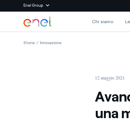
Enel Group
Vai al contenuto principale
Chi siamo
Le
Siti del Gruppo
Avanchair, la sedia a ruote con una marcia in più
Avanchair, la sedia a ruote con una mar
Storie
Innovazione
Enel Green Power
Produciamo energia pulit
Enel Global Energy and
Mitighiamo i rischi della
delle commodity
Commodity
Management
12 maggio 2021
Enel Open Innovability®
Un ecosistema globale p
con l'Innovability®
Avanc
Enel Global Procurement
Massimizziamo la creazio
una m
rapporto con i nostri for
Enel Foundation
La piattaforma di cono
energia pulita