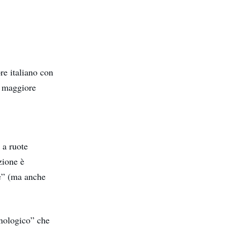
re italiano con
n maggiore
e
 a ruote
zione è
re” (ma anche
cnologico” che