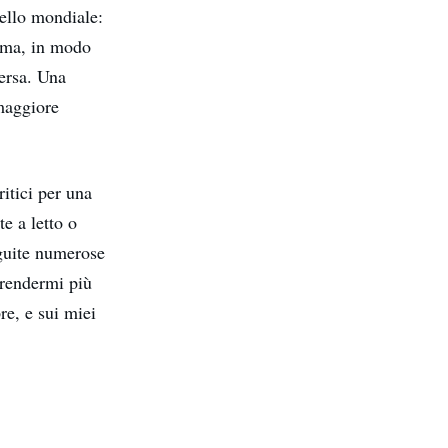
vello mondiale:
erma, in modo
versa. Una
maggiore
ritici per una
e a letto o
guite numerose
 rendermi più
re, e sui miei