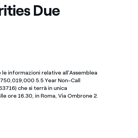
rities Due
Messico
 delle organizzazioni non
Nord America
violazioni delle nostre policy
elettricità in Italia
 le informazioni relative all'Assemblea
“€750,019,000 5.5 Year Non-Call
3716) che si terrà in unica
lle ore 16.30, in Roma, Via Ombrone 2.