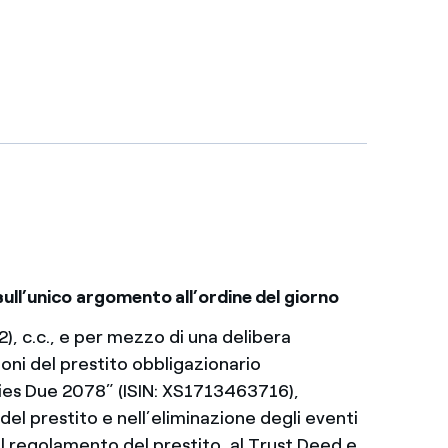
sull’unico argomento all’ordine del giorno
2), c.c., e per mezzo di una delibera
ioni del prestito obbligazionario
ies Due 2078” (ISIN: XS1713463716),
 del prestito e nell’eliminazione degli eventi
l regolamento del prestito, al Trust Deed e