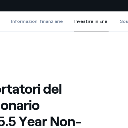
Informazioni finanziarie
Investire in Enel
Sos
Investire in Enel
Siti Paese
 Year Non-Call Capital Securities Due 2078”
50,019,000 5.5 Year Non-Call Capital Securities Due 2078”
mblea dei portatori “€750,019,000 5.5 Year Non-Call Capital Securitie
a da fonti rinnovabili
Americas
 negoziazione internazionale
Argentina
Brasile
rtatori del
er dare energia al futuro
Cile
Colombia
ionario
ne di valore grazie al
nitori
Iberia
.5 Year Non-
scenza per un mondo di
Italia