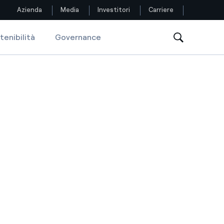
Azienda
Media
Investitori
Carriere
tenibilità
Governance
Seguici
s Due 2078”
Facebook
Twitter
YouTube
LinkedIn
Instagram
TikTok