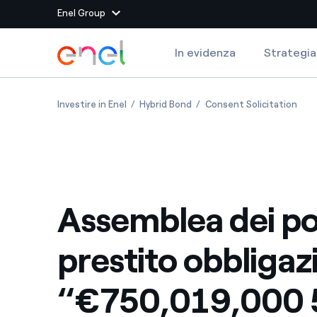
Enel Group
Vai al contenuto principale
In evidenza
Strategia
Siti del Gruppo
Assemblea dei portatori “€750,019,000 5.5
Assemblea dei portatori “€7
Asse
Investire in Enel
Hybrid Bond
Consent Solicitation
Enel Green Power
Produciamo energia pulit
Enel Global Energy and
Mitighiamo i rischi della
delle commodity
Commodity
Management
Assemblea dei po
Enel Open Innovability®
Un ecosistema globale p
con l'Innovability®
prestito obbligaz
Enel Global Procurement
Massimizziamo la creazio
rapporto con i nostri for
“€750,019,000 5
Enel Foundation
La piattaforma di cono
energia pulita