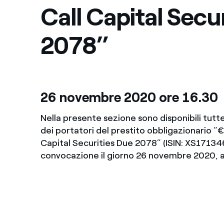
Call Capital Secu
Enel Cuore
Sosteniamo le iniziative
profit
2078”
Ethical Channel
Il canale dove segnalare 
Archivio Storico
Raccontiamo la storia dell'
26 novembre 2020 ore 16.30
Nella presente sezione sono disponibili tutte
dei portatori del prestito obbligazionario 
Capital Securities Due 2078” (ISIN: XS171346
convocazione il giorno 26 novembre 2020, a