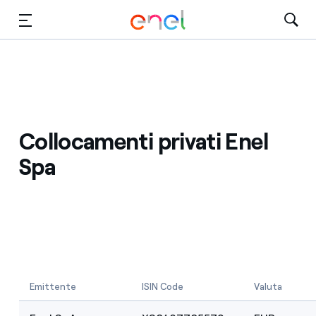
Vai al contenuto principale
Media
Investitori
Collocamenti privati Enel
Spa
Emittente
ISIN Code
Valuta