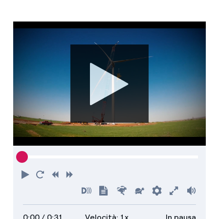
Riproduci
Torna
Indietro
Avanti
all'inizio
Attiva
Mostra
Più
Più
Preferenze
Attiva
Volu
audiodescrizioni
trascrizione
veloce
lento
schermo
0:00
/ 0:31
Velocità: 1x
In pausa