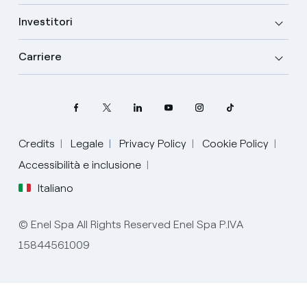
Investitori
Carriere
Seleziona la tua lingua
Credits
Legale
Privacy Policy
Cookie Policy
Accessibilità e inclusione
Inglese
Italiano
Spagnolo
© Enel Spa All Rights Reserved Enel Spa P.IVA
Portoghese
15844561009
Italiano