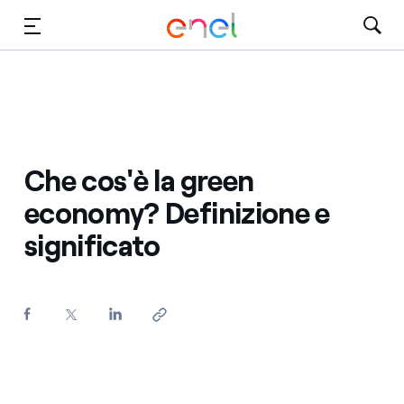
Vai al contenuto principale
Media
Investitori
Che cos'è la green
economy? Definizione e
significato