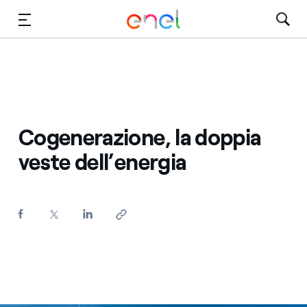
Vai al contenuto principale
Media
Investitori
Cogenerazione, la doppia
veste dell’energia