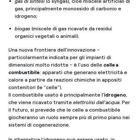
gas di sintesi
(o syngas), cioè miscele artificiali di
gas, principalmente monossido di carbonio e
idrogeno;
biogas
(miscele di gas ricavate da residui
organici vegetali o animali).
Una nuova frontiera dell’innovazione –
particolarmente indicata per gli impianti di
dimensioni molto ridotte – è l’uso delle
celle a
combustibile
: apparati che generano elettricità e
calore a partire da reazioni chimiche in appositi
contenitori (le “celle”).
Il combustibile usato è principalmente l’
idrogeno
,
che viene ricavato tramite
elettrolisi dall’acqua
. Per
il futuro, si prevede che le celle a combustibile
giocheranno un ruolo sempre più di primo piano nei
sistemi di cogenerazione.
In alternativa l’idrogeno può essere usato, in