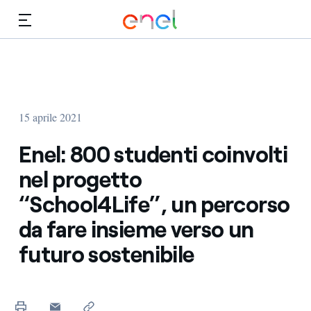
Vai al contenuto principale
Media
Investitori
15 aprile 2021
Enel: 800 studenti coinvolti
nel progetto
“School4Life”, un percorso
da fare insieme verso un
futuro sostenibile