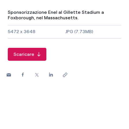
Sponsorizzazione Enel al Gillette Stadium a
Foxborough, nel Massachusetts.
Dimensioni dell'immagine e tipo di file
5472 x 3648
JPG (7.73MB)
Scaricare